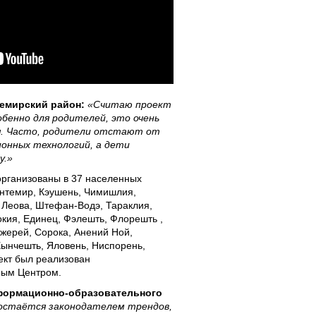
темирский район:
«Считаю проект
обенно для родителей, это очень
я. Часто, родители отстают от
онных технологий, а дети
у.»
рганизованы в 37 населенных
Кантемир, Кэушень, Чимишлия,
, Леова, Штефан-Водэ, Тараклия,
окия, Единец, Фэлешть, Флорешть ,
жерей, Сорока, Анений Ной,
Хынчешть, Яловень, Ниспорень,
ект был реализован
ым Центром.
формационно-образовательного
 остаётся законодателем трендов,