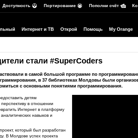
Доступность
Портирование
Пополни счёт
Ко
льный
Интернет и ТВ
Открой
Помощь
My Orange
дители стали #SuperCoders
частвовали в самой большой программе по программировани
граммирования, в 37 библиотеках Молдовы были организо
комиться с основными понятиями программирования.
редоставить детям
 перспективу в отношении
евратить Интернет в платформу
 аналитических навыков и
проект, который был разработан
ду. В Молдове успех проекта