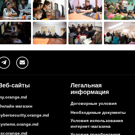
Веб-сайты
Легальная
информация
my.orange.md
Договорные условия
Онлайн магазин
Необходимые документы
cybersecurity.orange.md
Условия использования
systems.orange.md
интернет-магазина
csr.orange.md
Условия приобретения