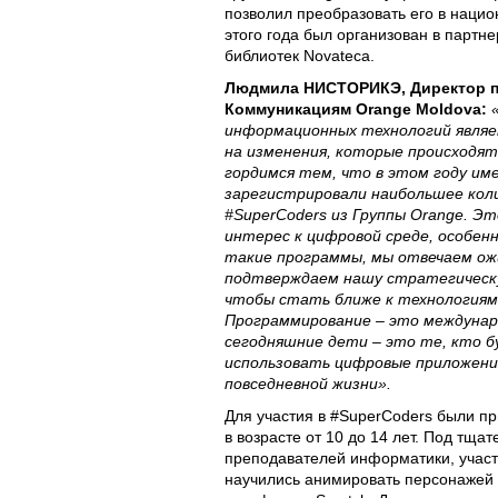
позволил преобразовать его в наци
этого года был организован в партн
библиотек Novateca.
Людмила НИСТОРИКЭ, Директор п
Коммуникациям Orange Moldova:
информационных технологий явля
на изменения, которые происходят
гордимся тем, что в этом году им
зарегистрировали наибольшее кол
#SuperCoders из Группы Orange. 
интерес к цифровой среде, особенн
такие программы, мы отвечаем ож
подтверждаем нашу стратегическ
чтобы стать ближе к технологиям
Программирование – это междунар
сегодняшние дети – это те, кто б
использовать цифровые приложени
повседневной жизни».
Для участия в #SuperCoders были пр
в возрасте от 10 до 14 лет. Под тща
преподавателей информатики, участн
научились анимировать персонажей 