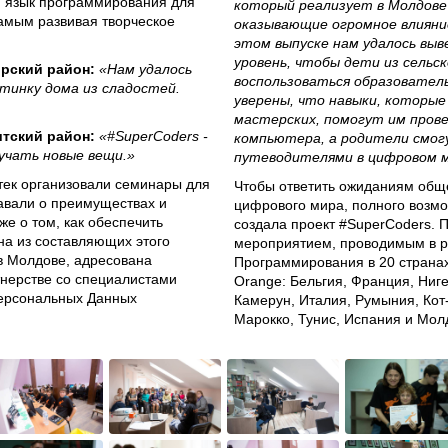
и язык программирования для
который реализует в Молдове
самым развивая творческое
оказывающие огромное влияни
этом выпуске нам удалось вы
уровень, чтобы дети из сель
ирский район:
«Нам удалось
воспользоваться образовате
ртинку дома из сладостей.
уверены, что навыки, которые
мастерских, помогут им прове
штский район:
«#SuperCoders -
компьютера, а родители смо
учать новые вещи.»
путеводителями в цифровом м
отек организовали семинары для
Чтобы ответить ожиданиям обще
навали о преимуществах и
цифрового мира, полного возмо
же о том, как обеспечить
создала проект #SuperCoders.
на из составляющих этого
мероприятием, проводимым в р
 в Молдове, адресована
Программирования в 20 странах,
тнерстве со специалистами
Orange: Бельгия, Франция, Ниге
ерсональных Данных
Камерун, Италия, Румыния, Кот-
Марокко, Тунис, Испания и Мол