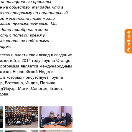
 инновационные проекты,
е на общество. Мы рады, что в
вести программу на национальный
ской местности тоже могли
льными преимуществами. Мы
 дети приобрели в этих
сти с пользой время у
гут стать их надёжными
ире».
ства и внести свой вклад в создание
жностей, в 2014 году Группа Orange
 Программа является международным
амках Европейской Недели
 в которых присутствует Группа
р, Ботсвана, Индия, Польша,
д'Ивуар, Мали, Сенегал, Египет,
дова.