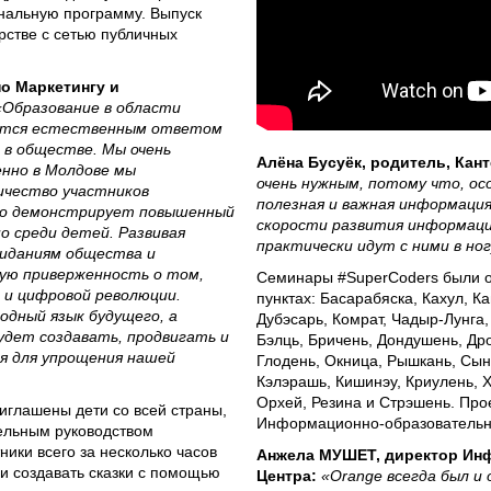
ональную программу. Выпуск
ерстве с сетью публичных
о Маркетингу и
«Образование в области
ется естественным ответом
 в обществе. Мы очень
Алёна Бусуёк, родитель, Кан
енно в Молдове мы
очень нужным, потому что, ос
ичество участников
полезная и важная информаци
Это демонстрирует повышенный
скорости развития информаци
о среди детей. Развивая
практически идут с ними в ног
иданиям общества и
ую приверженность о том,
Семинары #SuperCoders были о
 и цифровой революции.
пунктах: Басарабяска, Кахул, 
одный язык будущего, а
Дубэсарь, Комрат, Чадыр-Лунга
удет создавать, продвигать и
Бэлць, Бричень, Дондушень, Др
я для упрощения нашей
Глодень, Окница, Рышкань, Сын
Кэлэрашь, Кишинэу, Криулень, 
Орхей, Резина и Стрэшень. Про
иглашены дети со всей страны,
Информационно-образовательн
тельным руководством
ики всего за несколько часов
Анжела МУШЕТ, директор Ин
и создавать сказки с помощью
Центра:
«Orange всегда был и