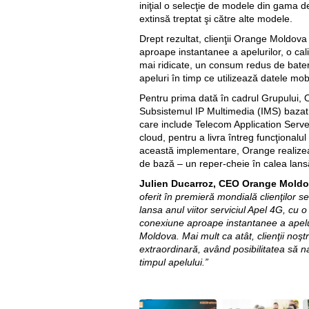
iniţial o selecţie de modele din gama d
extinsă treptat şi către alte modele.
Drept rezultat, clienţii Orange Moldov
aproape instantanee a apelurilor, o calit
mai ridicate, un consum redus de bater
apeluri în timp ce utilizează datele mob
Pentru prima dată în cadrul Grupului,
Subsistemul IP Multimedia (IMS) bazat
care include Telecom Application Server
cloud, pentru a livra întreg funcţionalul
această implementare, Orange realizează
de bază – un reper-cheie în calea lansă
Julien Ducarroz, CEO Orange Mold
oferit în premieră mondială clienţilor se
lansa anul viitor serviciul Apel 4G, cu o
conexiune aproape instantanee a apelur
Moldova. Mai mult ca atât, clienţii noşt
extraordinară, având posibilitatea să n
timpul apelului.”