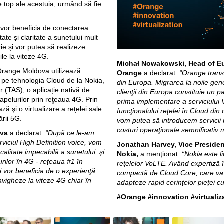
e top ale acestuia, urmând să fie
a vor beneficia de conectarea
ate și claritate a sunetului mult
ie şi vor putea să realizeze
ile la viteze 4G.
Michał Nowakowski, Head of Eu
 Orange Moldova utilizează
Orange
a declarat:
“Orange transf
 pe tehnologia Cloud de la Nokia,
din Europa. Migrarea la noile gener
 (TAS), o aplicație nativă de
clienţii din Europa constituie un 
 apelurilor prin reţeaua 4G. Prin
prima implementare a serviciului 
 şi o virtualizare a reţelei sale
funcţionalului reţelei în Cloud din
rii 5G.
vom putea să introducem servicii n
costuri operaţionale semnificativ m
ova
a declarat:
“După ce le-am
rviciul High Definition voice, vom
Jonathan Harvey, Vice Presiden
 calitate impecabilă a sunetului, şi
Nokia,
a menţionat:
“Nokia este l
ilor în 4G - rețeaua #1 în
reţelelor VoLTE. Având expertiză î
ri vor beneficia de o experienţă
compactă de Cloud Core, care va
avigheze la viteze 4G chiar în
adapteze rapid cerințelor pieței cu 
#Orange #innovation #virtuali