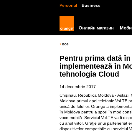
Personal
Business
Онлайн магазин
Моби
все
Pentru prima dată în
implementează în Mo
tehnologia Cloud
14 decembrie 2017
Chișinău, Republica Moldova - Astăzi, 
Moldova primul apel telefonic VoLTE pri
unică de felul ei. Orange a implementa
în Moldova pentru a spori în mod conside
voce mobilă. Serviciul VoLTE va fi disp
cu anul viitor. Graţie unui parteneriat 
dispozitivelor compatibile cu serviciu