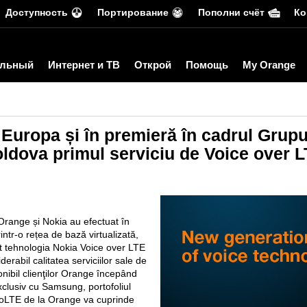
Доступность
Портирование
Пополни счёт
Ко
льный
Интернет и ТВ
Открой
Помощь
My Orange
 Europa și în premieră în cadrul Grup
ldova primul serviciu de Voice over L
Orange și Nokia au efectuat în
ntr-o rețea de bază virtualizată,
t tehnologia Nokia Voice over LTE
rabil calitatea serviciilor sale de
onibil clienţilor Orange începând
exclusiv cu Samsung, portofoliul
l VoLTE de la Orange va cuprinde