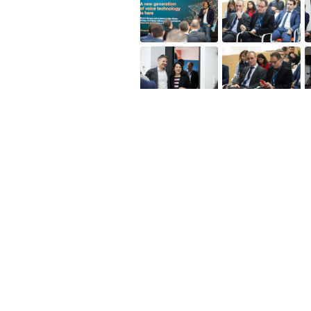
Полезное
Об Orange Moldova
ISO
Код этики
Карьера
Магазины