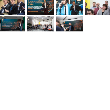
Веб-сайты
Легальная
информация
my.orange.md
Договорные условия
Онлайн магазин
Необходимые документы
cybersecurity.orange.md
Условия использования
systems.orange.md
интернет-магазина
csr.orange.md
Условия приобретения