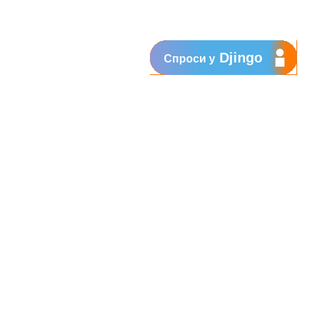
Djingo
Спроси у
Поддержка
My Orange
Помощь
New
Orange Chat
Orange Service
Образцы заявлений