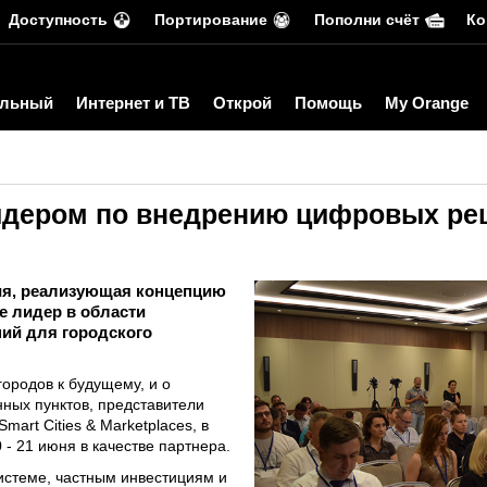
Доступность
Портирование
Пополни счёт
Ко
льный
Интернет и ТВ
Открой
Помощь
My Orange
идером по внедрению цифровых ре
ния, реализующая концепцию
же лидер в области
ий для городского
ородов к будущему, и о
ных пунктов, представители
art Cities & Marketplaces, в
 - 21 июня в качестве партнера.
истеме, частным инвестициям и