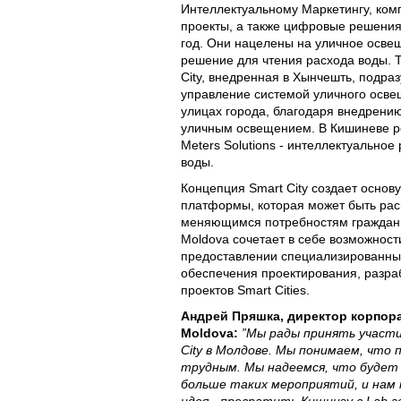
Интеллектуальному Маркетингу, ком
проекты, а также цифровые решения
год. Они нацелены на уличное осве
решение для чтения расхода воды. 
City, внедренная в Хынчешть, подра
управление системой уличного осве
улицах города, благодаря внедрени
уличным освещением. В Кишиневе ре
Meters Solutions - интеллектуально
воды.
Концепция Smart City создает основ
платформы, которая может быть рас
меняющимся потребностям граждан 
Moldova сочетает в себе возможност
предоставлении специализированны
обеспечения проектирования, разра
проектов Smart Cities.
Андрей Пряшкa, директор корпор
Moldova:
”Мы рады принять участи
City в Молдове. Мы понимаем, что
трудным. Мы надеемся, что будет
больше таких мероприятий, и нам 