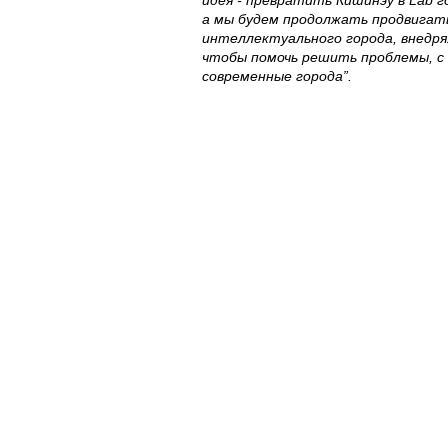
идея - превратить Кишинэу в Lab г
а мы будем продолжать продвигат
интеллектуального города, внедря
чтобы помочь решить проблемы, 
современные города”.
Полезное
Об Orange Moldova
ISO
Код этики
Карьера
Магазины