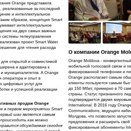
пания Orange представила
, реализованные за последний
щение и интеллектуальное
Таким образом, концепция Smart
зумевает интеллектуальное
щения на двух самых важных
ю системы телеуправления
ализован проект Smart Water
е решение для чтения расхода
О компании Orange Mol
Orange Moldova - конвергентны
у для открытой и совместимой
мобильной голосовой связи и пе
ширена и адаптирована к
фиксированной телефонии и пе
и муниципалитетов. А Orange
Orange располагает самым обш
и оператора и опыт в
клиенты пользуются самым быс
х цифровых услуг для
до 150 Мбит, примерно в 70 са
ботки и успешной реализации
страны. Статус признанного ли
подтверждается двумя мировым
ативных продаж Orange
International. В 2016 году Ora
е в первом мероприятии Smart
Communications, ведущего кабе
 первый шаг является самым
Молдова, что позволило запуст
 происходить как можно
предложения и расширить свой 
нравится обсуждаемая сегодня
фиксированные абонементы Inte