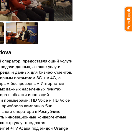
dova
й оператор, предоставляющий услуги
редачи данных, а также услуги
редачи данных для бизнес-клиентов.
ирным покрытием 3G + и 4G, а
трым беспроводным Интернетом -
мых важных населённых пунктах
дера в области инноваций
и премьерами: HD Voice и HD Voice
nge приобрела компанию Sun
льного оператора в Республике
ить инновационные конвергентные
спектр услуг предлагая
rnet +TV Acasă под эгидой Orange