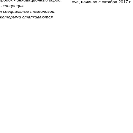
ородок - инновационный город,
Love, начиная с октября 2017 г.
ь концепцию
я специальные технологии,
с которыми сталкиваются
Веб-сайты
Легальная
информация
my.orange.md
Договорные условия
Онлайн магазин
Необходимые документы
cybersecurity.orange.md
Условия использования
systems.orange.md
интернет-магазина
csr.orange.md
Условия приобретения