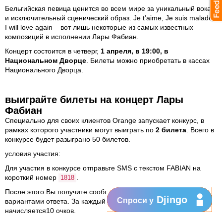
Бельгийская певица ценится во всем мире за уникальный вокал
и исключительный сценический образ. Je t’aime, Je suis malade,
I will love again – вот лишь некоторые из самых известных
композиций в исполнении Лары Фабиан.
Концерт состоится в четверг,
1 апреля, в 19:00, в
Национальном Дворце
. Билеты можно приобретать в кассах
Национального Дворца.
выиграйте билеты на концерт Лары
Фабиан
Специально для своих клиентов Orange запускает конкурс, в
рамках которого участники могут выиграть по
2 билета
. Всего в
конкурсе будет разыграно 50 билетов.
условия участия:
Для участия в конкурсе отправьте SMS с текстом FABIAN на
короткий номер
.
1818
После этого Вы получите сообщения с вопросами и тремя
Djingo
Спроси у
вариантами ответа. За каждый правильный ответ
начисляется10 очков.