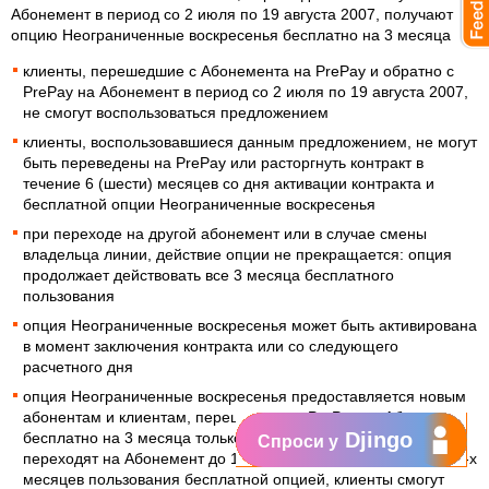
Абонемент в период со 2 июля по 19 августа 2007, получают
опцию Неограниченные воскресенья бесплатно на 3 месяца
клиенты, перешедшие с Абонемента на PrePay и обратно с
PrePay на Абонемент в период со 2 июля по 19 августа 2007,
не смогут воспользоваться предложением
клиенты, воспользовавшиеся данным предложением, не могут
быть переведены на PrePay или расторгнуть контракт в
течение 6 (шести) месяцев со дня активации контракта и
бесплатной опции Неограниченные воскресенья
при переходе на другой абонемент или в случае смены
владельца линии, действие опции не прекращается: опция
продолжает действовать все 3 месяца бесплатного
пользования
опция Неограниченные воскресенья может быть активирована
в момент заключения контракта или со следующего
расчетного дня
опция Неограниченные воскресенья предоставляется новым
абонентам и клиентам, перешедшим с PrePay на Абонемент
Djingo
бесплатно на 3 месяца только если они подключаются или
Спроси у
переходят на Абонемент до 19 августа 2007. По истечении 3-х
месяцев пользования бесплатной опцией, клиенты смогут