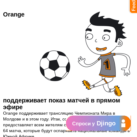
Orange
поддерживает показ матчей в прямом
эфире
Orange поддерживает трансляцию Чемпионата Мира в
Молдове и в этом году. Итак, совместно с TRM, Orange
Djingo
Спроси у
предоставляет всем жителям страны возможность увидеть все
64 матча, которые будут оспаривать национальные команды в
Южной Африке.