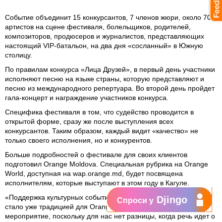
Событие объединит 15 конкурсантов, 7 членов жюри, около 70
артистов на сцене фестиваля, болельщиков, родителей,
композиторов, продюсеров и журналистов, представляющих
настоящий VIP-батальон, на два дня «сосланный» в Южную
столицу.
По правилам конкурса «Лица Друзей», в первый день участники
исполняют песню на языке страны, которую представляют и
песню из международного репертуара. Во второй день пройдет
гала-концерт и награждение участников конкурса.
Специфика фестиваля в том, что судейство проводится в
открытой форме, сразу же после выступления всех
конкурсантов. Таким образом, каждый видит «качество» не
только своего исполнения, но и конкурентов.
Больше подробностей о фестивале для своих клиентов
подготовил Orange Moldova. Специальная рубрика на Orange
World, доступная на wap.orange.md, будет посвящена
исполнителям, которые выступают в этом году в Кагуле.
«Поддержка культурных событий, а особенно музыкальных,
Djingo
Спроси у
стало уже традицией для Orange Moldova. Мы спонсируем это
мероприятие, поскольку для нас нет разницы, когда речь идет о