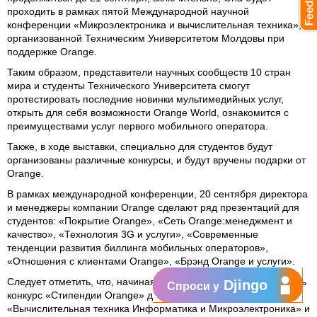
проходить в рамках пятой Международной научной
конференции «Микроэлектроника и вычислительная техника»,
организованной Техническим Университетом Молдовы при
поддержке Orange.
Таким образом, представители научных сообществ 10 стран
мира и студенты Технического Университета смогут
протестировать последние новинки мультимедийных услуг,
открыть для себя возможности Orange World, ознакомится с
преимуществами услуг первого мобильного оператора.
Также, в ходе выставки, специально для студентов будут
организованы различные конкурсы, и будут вручены подарки от
Orange.
В рамках международной конференции, 20 сентября директора
и менеджеры компании Orange сделают ряд презентаций для
студентов: «Покрытие Orange», «Сеть Orange:менеджмент и
качество», «Технология 3G и услуги», «Современные
тенденции развития биллинга мобильных операторов»,
«Отношения с клиентами Orange», «Брэнд Orange и услуги».
Следует отметить, что, начиная с 20 сентября, будет проходить
Djingo
Спроси у
конкурс «Стипендии Orange» для студентов факультетов
«Вычислительная техника Информатика и Микроэлектроника» и