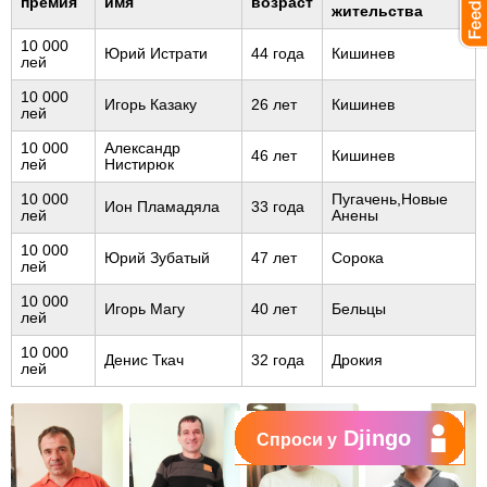
премия
имя
возраст
жительства
10 000
Юрий Истрати
44 года
Кишинев
лей
10 000
Игорь Казаку
26 лет
Кишинев
лей
10 000
Александр
46 лет
Кишинев
лей
Нистирюк
10 000
Пугачень,Новые
Ион Пламадяла
33 года
лей
Анены
10 000
Юрий Зубатый
47 лет
Сорока
лей
10 000
Игорь Магу
40 лет
Бельцы
лей
10 000
Денис Ткач
32 года
Дрокия
лей
Djingo
Спроси у