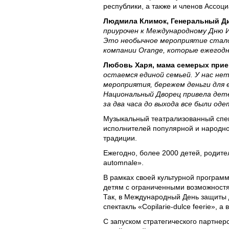
республики, а также и членов Ассо
Людмила Климок, Генеральный Ди
приурочен к Международному Дню 
Это необычное мероприятие стало
компании Orange, которые ежегод
Любовь Харя, мама семерых при
остаемся единой семьей. У нас не
мероприятия, бережем деньги для 
Национальный Дворец привела детей
за два часа до выхода все были оде
Музыкальный театрализованный спек
исполнителей популярной и народной
традиции.
Ежегодно, более 2000 детей, родите
automnale».
В рамках своей культурной програм
детям с ограниченными возможностя
Так, в Международный День защиты 
спектакль «Copilarie-dulce feerie», 
С запуском стратегического партне