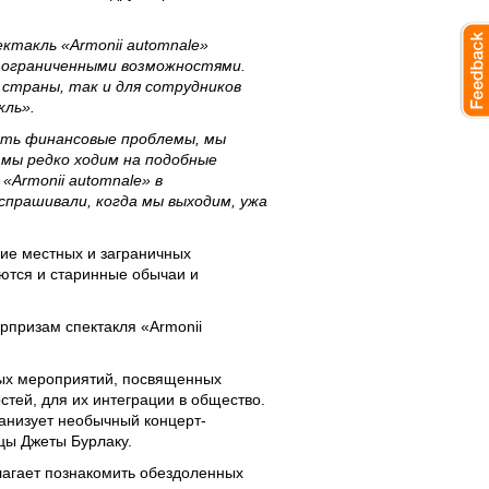
ктакль «Armonii automnale»
с ограниченными возможностями.
страны, так и для сотрудников
кль».
есть финансовые проблемы, мы
 мы редко ходим на подобные
Armonii automnale» в
спрашивали, когда мы выходим, ужа
ие местных и заграничных
яются и старинные обычаи и
рпризам спектакля «Armonii
ных мероприятий, посвященных
тей, для их интеграции в общество.
анизует необычный концерт-
ицы Джеты Бурлаку.
лагает познакомить обездоленных