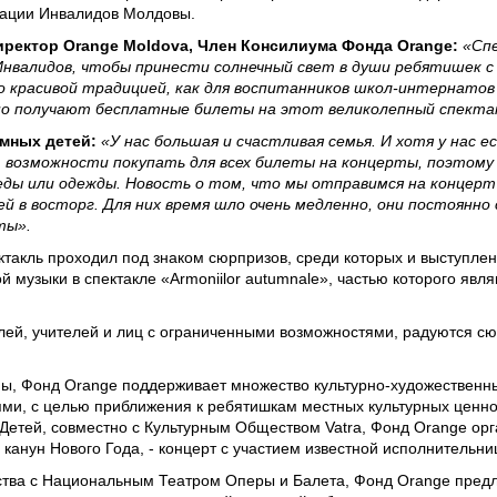
циации Инвалидов Молдовы.
ректор Orange Moldova, Член Консилиума Фонда Orange:
«Спе
Инвалидов, чтобы принести солнечный свет в души ребятишек 
 красивой традицией, как для воспитанников школ-интернатов 
но получают бесплатные билеты на этот великолепный спекта
емных детей:
«У нас большая и счастливая семья. И хотя у нас 
т возможности покупать для всех билеты на концерты, поэтому
еды или одежды. Новость о том, что мы отправимся на концерт «
 в восторг. Для них время шло очень медленно, они постоянно 
ты».
такль проходил под знаком сюрпризов, среди которых и выступлен
 музыки в спектакле «Armoniilor autumnale», частью которого явл
лей, учителей и лиц с ограниченными возможностями, радуются сю
мы, Фонд Orange поддерживает множество культурно-художествен
ми, с целью приближения к ребятишкам местных культурных ценнос
Детей, совместно с Культурным Обществом Vatra, Фонд Orange орг
а в канун Нового Года, - концерт с участием известной исполнительн
рства с Национальным Театром Оперы и Балета, Фонд Orange пред