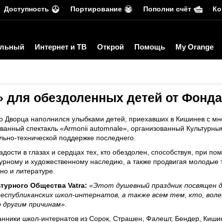
Доступность
Портирование
Пополни счёт
Ко
льный
Интернет и ТВ
Открой
Помощь
My Orange
» для обездоленных детей от Фонда
го Дворца наполнился улыбками детей, приехавших в Кишинев с мн
ванный спектакль «Armonii automnale», организованный Культурн
льно-технической поддержке последнего.
адости в глазах и сердцах тех, кто обездолен, способствуя, при п
урному и художественному наследию, а также продвигая молодые т
ино и литературе.
турного Общества Vatra:
«Этот душевный праздник посвящен 
еспубликанских школ-интернатов, а также всем тем, кто, волею
о другим причинам».
анники школ-интернатов из Сорок, Страшен, Фалешт, Бендер, Киши