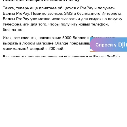
Также, теперь еще приятнее общаться с PrePay и получать
Баллы PrePay. Помимо звонков, SMS и бесплатного Интернета,
Баллы PrePay уже можно использовать и для скидок на покупку
телефона или для того, чтобы получить новый телефон,
бесплатно.
Итак, все клиенты, накопившие 5000 Баллов и более, могут
выбрать в любом магазине Orange понравившийся телефон, с
Dji
Спроси у
минимальной скидкой в 200 лей.
Все клиенты, зарегистрированные в программе Баллы PrePay,
имеют возможность воспользоваться этим предложением до
конца года.
Информацию о доступной скидке можно получить по номеру
или набрав .
радуйтесь весне с Абонемент
для новых клиентов Абонемент
2000 бесплатных минут с 2 Номерами Фаворит
С 15 марта, с каждым абонементом Delfin, Panterа или Fluture, у
новых клиентов есть еще больше возможностей, чтобы уделять