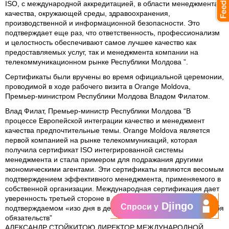
ISO, с международной аккредитацией, в области менеджмента
качества, окружающей среды, здравоохранения,
производственной и информационной безопасности. Это
подтверждает еще раз, что ответственность, профессионализм
и целостность обеспечивают самое лучшее качество как
предоставляемых услуг, так и менеджмента компании на
телекоммуникационном рынке Республики Молдова ”.
Сертификаты были вручены во время официальной церемонии,
проводимой в ходе рабочего визита в Orange Moldova,
Премьер-министром Республики Молдова Владом Филатом.
Влад Филат, Премьер-министр Республики Молдова
“В
процессе Европейской интеграции качество и менеджмент
качества предпочтительные темы. Orange Moldova является
первой компанией на рынке телекоммуникаций, которая
получила сертификат ISO интегрированной системы
менеджмента и стала примером для подражания другими
экономическими агентами. Эти сертификаты являются весомым
подтверждением эффективного менеджмента, применяемого в
собственной организации. Международная сертификация дает
уверенность третьей стороне в «качестве» компании,
Djingo
Спроси у
подтверждаемом «изо дня в день» соблюдением взятых на себя
обязательств”
АЛЕКСАНДР СТОЙКИТОЮ ДИРЕКТОР МЕЖДУНАРОДНОЙ