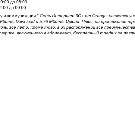
00:00 до 08:00
2:00 до 00:00
гу и коммуникации
:”
Сеть Интернет 3G+ от Orange, является уни
Мбит/с Download и 5,76 Мбит/с Upload. Плюс, на протяжении тр
чь, всё лето. Кроме того, в их распоряжении все преимущества 
трафика, включенного в абонемент, бесплатный трафик за лояльн
еще одно преимущество – свобода движения, потому что у них есть 
подключиться к Интернету и посещать социальные сети в кафе, могу
чту, когда путешествуют по стране – с настолько компактным моде
ановятся более выгодными. Клиенты которые приобретают один и
специальными ценами на модемы большой мощности. Итак, модем 21