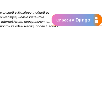
кальной в Молдове и одной из
ех месяцев, новые клиенты
Djingo
Спроси у
Internet Acum, неограниченная
ость каждый месяц, после 1 года с
доступ к Интернету, где бы они ни
т читать книги он-лайн, находясь в
мом, что помещается в кармане,
з абонементов с большим объемом
 Мбит/с стоит от 299 лей, а модем