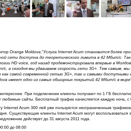
ктор Orange Moldova
:”
Услуга Internet Acum становится более про
ой сети доступна до теоретического лимита в 42 Мбит/с. Таки
логии HD voice, год назад продемонстрировала впервые в Молдо
т/с, а сегодня мы удваиваем скорость сети 3G+. Тем самым, мы
 как самой современной сетью 3G+, так и самыми доступными и
dova имеет одно из самых обширных покрытий 42 Мбит/с в мире
я интереснее. При подключении
клиенты получают по 1 ГБ бесплатно
от любимые сайты
. Бесплатный трафик начисляется каждую ночь, с 0
у Internet Acum 300 лей уже пользуются неограниченным трафиком
 дня. Существующие клиенты Internet Acum могут воспользоваться
едложение действует до 31 августа 2011 года.
00:00 до 08:00