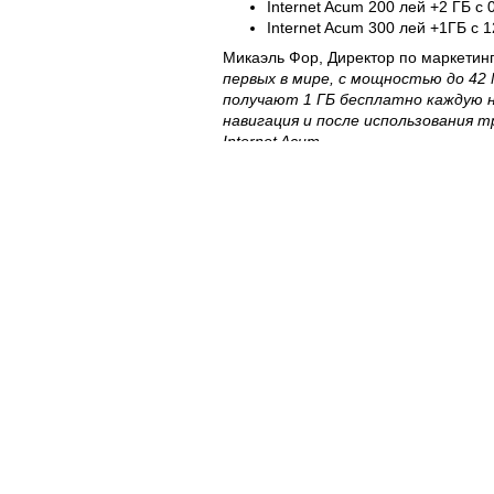
Internet Acum 200 лей +2 ГБ с 
Internet Acum 300 лей +1ГБ с 1
Микаэль Фор, Директор по маркетин
первых в мире, с мощностью до 42 
получают 1 ГБ бесплатно каждую но
навигация и после использования 
Internet Acum.
У пользователей Internet Acum есть 
находились.
Таким образом, с Orange, они могут 
парке или проверять электронную по
Интернет всегда под рукой "
С Orange и цены на модемы 3G+ ст
трафика, могут воспользоваться и 
42Мбит/с – всего 499 лей.