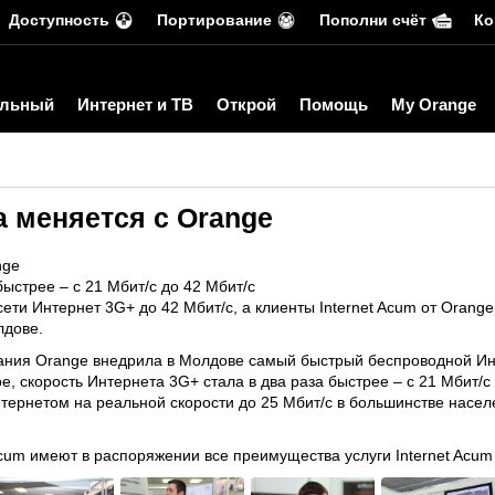
Доступность
Портирование
Пополни счёт
Ко
льный
Интернет и ТВ
Открой
Помощь
My Orange
а меняется с Orange
nge
быстрее – с 21 Мбит/с до 42 Мбит/с
сети Интернет 3G+ до 42 Мбит/с, а клиенты Internet Acum от Orang
лдове.
мпания Orange внедрила в Молдове самый быстрый беспроводной Ин
, скорость Интернета 3G+ стала в два раза быстрее – с 21 Мбит/
тернетом на реальной скорости до 25 Мбит/с в большинстве насел
 Acum имеют в распоряжении все преимущества услуги Internet Acum