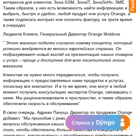
интересов для клиентов: Зона GSM, ЗонаIT, ЗонаSoHo, SME.
Таким образом, у них есть возможность найти информацию и
выбрать, быстро и удобно, любой продукт или услугу Orange, а
также подписать контракт или оплатить фактуру, не тратя время
в очередях.
Людмила Климок, Генеральный Директор Orange Moldova.
"
Этот магазин поделен согласно новому концепту, который
успешно внедряется во многих европейских странах. Он
подразумевает новый взгляд на презентацию наших товаров
и услуг – проще и доступнее для всех посетителей этого
магазина.
Клиентам не нужно много передвигаться, чтобы получить
информацию о предоставляемых нами продуктах и услугах,
поскольку все компактно. И в то же время, они могут в любой
момент получить консультацию экспертов Orange, связавшись с
ними. Мы рационализировали и пространство, и таким образом,
обеспечили скорость в обслуживании"
В свою очередь,
Адриан Пануцэ, Директор по продажам Orange
добавил: "
Мы приходим с революционным взглядом на
Djingo
Спроси у
вопросы обслуживания наших клиентов, разработанные для
того, чтобы обеспечить больше качества и комфорта в
открытии, тестировании и приобретении предоставляемых