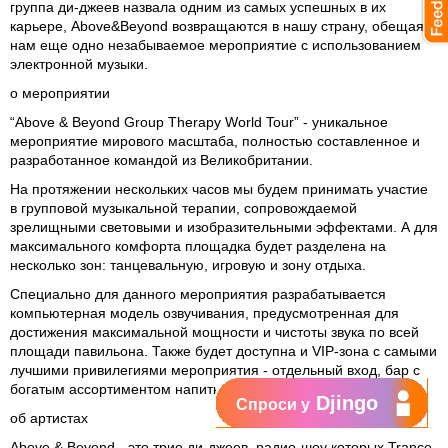
группа ди-джеев назвала одним из самых успешных в их
карьере, Above&Beyond возвращаются в нашу страну, обещая
нам еще одно незабываемое мероприятие с использованием
электронной музыки.
о мероприятии
“Above & Beyond Group Therapy World Tour” - уникальное
мероприятие мирового масштаба, полностью составленное и
разработанное командой из Великобритании.
На протяжении нескольких часов мы будем принимать участие
в групповой музыкальной терапии, сопровождаемой
зрелищными световыми и изобразительными эффектами. А для
максимального комфорта площадка будет разделена на
несколько зон: танцевальную, игровую и зону отдыха.
Специально для данного мероприятия разрабатывается
компьютерная модель озвучивания, предусмотренная для
достижения максимальной мощности и чистоты звука по всей
площади павильона. Также будет доступна и VIP-зона с самыми
лучшими привилегиями мероприятия - отдельный вход, бар с
богатым ассортиментом напитков и отдельный танцпол.
Djingo
Спроси у
об артистах
Above & Beyond - это трио ди-джеев, радио-шоу которых Trance