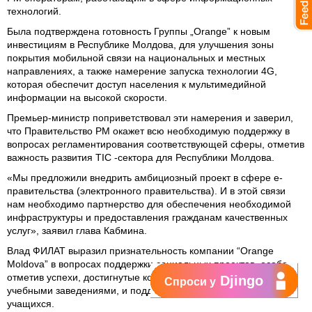
технологий.
Была подтверждена готовность Группы „Orange” к новым
инвестициям в Республике Молдова, для улучшения зоны
покрытия мобильной связи на национальных и местных
направлениях, а также намерение запуска технологии 4G,
которая обеспечит доступ населения к мультимедийной
информации на высокой скорости.
Премьер-министр поприветствовал эти намерения и заверил,
что Правительство РМ окажет всю необходимую поддержку в
вопросах регламентирования соответствующей сферы, отметив
важность развития TIC -сектора для Республики Молдова.
«Мы предложили внедрить амбициозный проект в сфере e-
правительства (электронного правительства). И в этой связи
нам необходимо партнерство для обеспечения необходимой
инфраструктуры и предоставления гражданам качественных
услуг», заявил глава Кабмина.
Влад ФИЛАТ выразил признательность компании “Orange
Moldova” в вопросах поддержки социальных проектов, особо
отметив успехи, достигнутые компанией в сотрудничестве с
Djingo
Спроси у
учебными заведениями, и поддержку самых усердных
учащихся.