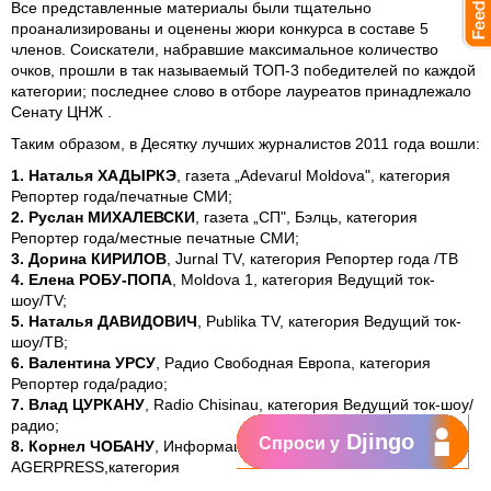
Все представленные материалы были тщательно
проанализированы и оценены жюри конкурса в составе 5
членов. Соискатели, набравшие максимальное количество
очков, прошли в так называемый ТОП-3 победителей по каждой
категории; последнее слово в отборе лауреатов принадлежало
Сенату ЦНЖ .
Таким образом, в Десятку лучших журналистов 2011 года вошли:
1. Наталья ХАДЫРКЭ
, газета „Adevarul Moldova", категория
Репортер года/печатные СМИ;
2. Руслан МИХАЛЕВСКИ
, газета „СП", Бэлць, категория
Репортер года/местные печатные СМИ;
3. Дорина КИРИЛОВ
, Jurnal TV, категория Репортер года /ТВ
4. Елена РОБУ-ПОПА
, Moldova 1, категория Ведущий ток-
шоу/TV;
5. Наталья ДАВИДОВИЧ
, Publika TV, категория Ведущий ток-
шоу/ТВ;
6. Валентина УРСУ
, Радио Свободная Европа, категория
Репортер года/радио;
7. Влад ЦУРКАНУ
, Radio Chisinau, категория Ведущий ток-шоу/
радио;
Djingo
Спроси у
8. Корнел ЧОБАНУ
, Информационное агентство
AGERPRESS,категория