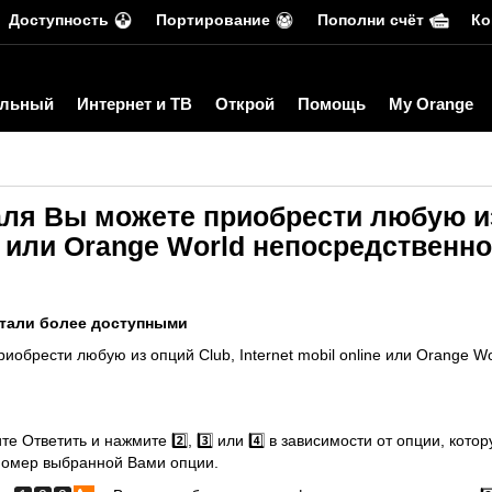
Доступность
Портирование
Пополни счёт
Ко
льный
Интернет и ТВ
Открой
Помощь
My Orange
аля Вы можете приобрести любую и
ne или Orange World непосредственно
стали более доступными
обрести любую из опций Club, Internet mobil online или Orange W
те Ответить и нажмите 2️⃣, 3️⃣ или 4️⃣ в зависимости от опции, кот
 номер выбранной Вами опции.