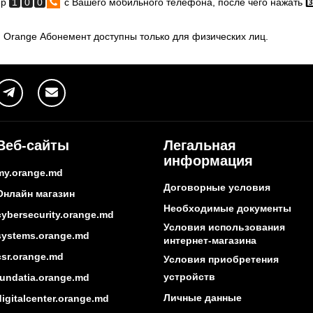
ер
1
0
0
с Вашего мобильного телефона, после чего нажать 3️
 Orange Абонемент доступны только для физических лиц.
Веб-сайты
Легальная
информация
my.orange.md
Договорные условия
Онлайн магазин
Необходимые документы
cybersecurity.orange.md
Условия использования
systems.orange.md
интернет-магазина
csr.orange.md
Условия приобретения
устройств
fundatia.orange.md
Личные данные
digitalcenter.orange.md