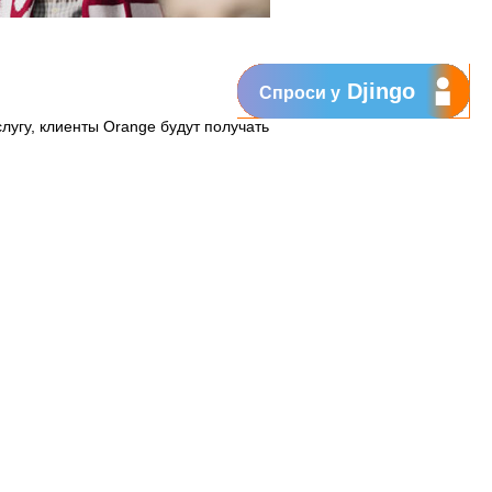
Djingo
Спроси у
услугу, клиенты Orange будут получать
олу, UEFA вместе с Orange,
мацию из мира футбола.
е.
рай баллы и ты можешь выиграть
 Собрания
 Площади Великого Национального