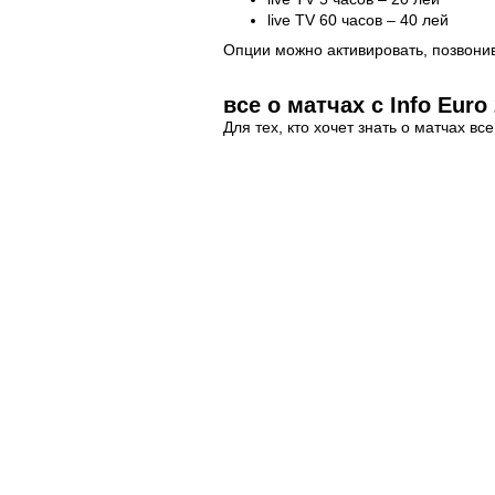
live TV 60 часов – 40 лей
Опции можно активировать, позвони
все о матчах с Info Eur
Для тех, кто хочет знать о матчах вс
информацию через SMS о проходящ
Активировать услугу можно, позвони
приложения для мобильн
Для того чтобы быть в курсе событи
разработали приложение для мобил
Закачай приложение Euro 2012 и бу
Это приложение дает уникальную воз
Закачай приложение Orange Support
билеты на UEFA EURO 2012™.
вместе с друзьями на т
Смотри самые громкие футбольные 
Собрания, способная принять 2000 з