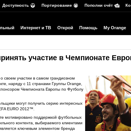
Доступность
Портирование
Пополни счёт
Ко
льный
Интернет и ТВ
Открой
Помощь
My Orange
принять участие в Чемпионате Евро
о своем участии в самом грандиозном
те, наряду с 11 странами Группы Orange,
 спонсором Чемпионата Европы по Футболу
ельщики могут получить серию интересных
 UEFA EURO 2012™.
кте мотивировано поддержкой футбольных
льного контента, выбираемого клиентами
 является ключевым элементом бренда