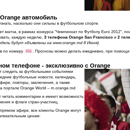
с Orange автомобиль
знать, насколько они сильны в футбольном спорте.
т матча, в рамках конкурса "Чемпионат по Футболу Euro 2012", по
рывать, каждую неделю,
3 телефона Orange San Francisco
и
2 тел
одель будут объявлены на www.orange.md 8 Июня).
ив по номеру
. Прогнозы можно делать ежедневно, при помощи
456
ом телефоне - эксклюзивно с Orange
ут следить за футбольными событиями
едние футбольные новости, календарь,
фире, повторы, заключения, а также
на портале Orange World – m.orange.md
 читать комментарии и имеют возможность
жения и флаги стран-участниц.
 прямом эфире, все клиенты Orange могут
влекательным ценам: