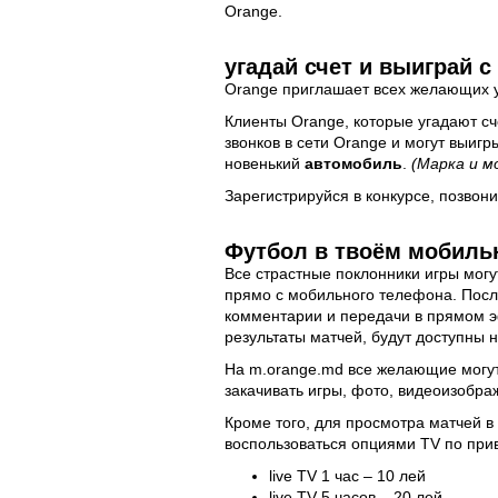
Orange.
угадай счет и выиграй 
Orange приглашает всех желающих у
Клиенты Orange, которые угадают сче
звонков в сети Orange и могут выиг
новенький
автомобиль
.
(Марка и м
Зарегистрируйся в конкурсе, позвон
Футбол в твоём мобильн
Все страстные поклонники игры мог
прямо с мобильного телефона. Посл
комментарии и передачи в прямом э
результаты матчей, будут доступны 
На m.orange.md все желающие могут
закачивать игры, фото, видеоизобра
Кроме того, для просмотра матчей в
воспользоваться опциями TV по при
live TV 1 час – 10 лей
live TV 5 часов – 20 лей