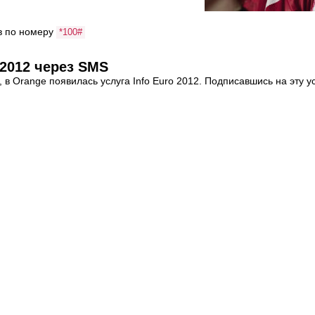
в по номеру
*100#
o 2012 через SMS
е, в Orange появилась услуга Info Euro 2012. Подписавшись на эту 
их матчах.
в по номеру
с мобильного телефона.
678
ого Euro 2012 и Orange Supporters' Cup
й и следить за всем, что происходит на Чемпионате Европы по Футб
ьных телефонов, которое предоставляет всем болельщикам инфор
дь в курсе последних новостей и счета UEFA EURO 2012™.
можность развлекаться, а также больше узнать о Польше и Украин
ers' Cup и покажи , как ты поддерживаешь любимую команду, соби
еррасу на Площади Великого Национального
матчи вместе с друзьями. Специально оборудованная терраса на
рителей, приглашает тебя смотреть матчи на большом экране.