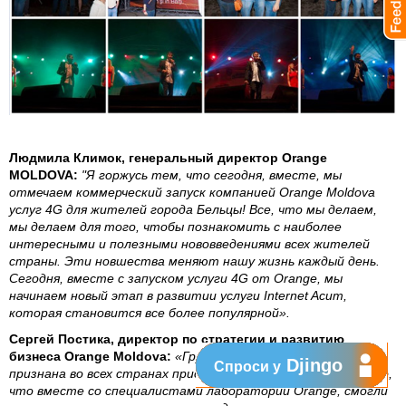
Людмила Климок, генеральный директор Orange
MOLDOVA:
"Я горжусь тем, что сегодня, вместе, мы
отмечаем коммерческий запуск компанией Orange Moldova
услуг 4G для жителей города Бельцы! Все, что мы делаем,
мы делаем для того, чтобы познакомить с наиболее
интересными и полезными нововведениями всех жителей
страны. Эти новшества меняют нашу жизнь каждый день.
Сегодня, вместе с запуском услуги 4G от Orange, мы
начинаем новый этап в развитии услуги Internet Acum,
которая становится все более популярной».
Сергей Постика, директор по стратегии и развитию
бизнеса Orange Moldova:
«Группа экспертов из Молдовы
Djingo
Спроси у
признана во всех странах присутствия Orange в мире, за то,
что вместе со специалистами лаборатории Orange, смогли