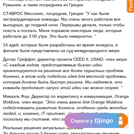
Румынии, а также посредника из Греции.
СТАВРОС Мессинис, посредник, Греция: "У нас были
экстраординарные команды. Мы очень много работали все
выходные, до поздней ночи. Перерывы делали, только чтобы
поесть и поспать. Меня поразили некоторые люди, которые
работали до 3:00 утра. Это было невероятно. "
14 идей, которые были разработаны во время конкурса, в
финале были представлены на суд международного жюри.
Дуглас Гриффит, директор проекта CEED II, USAID, член жюри:
«С каждым годом, представляемые бизнес-идеи
ориентируются на решение все более серьезных проблем.
Конечно, в этом году победила идея для местной проблемы,
которая должна быть быстро решена. Мы надеемся, что
команда продолжит запуск этой идеи как можно скорее. "
Микаэль Фор, Директор по маркетингу и коммуникации, Orange
Moldova, член жюри:
"Это очень важно для Orange Moldova
содействовать развитию бизнеса, особенно среди молодых
людей, и, конечно,
IТ-приложений и мобильной связи,
поскольку мы считаем, что за этим будущее».
Djingo
Спроси у
Реальные решения актуальных проблем
До финала дошли 3 бизнес-идеи, предлагающие решение