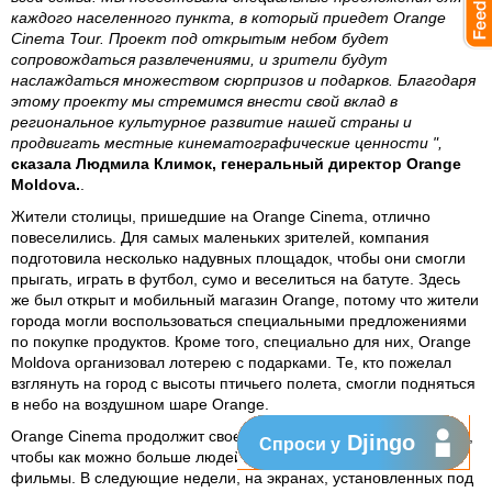
каждого населенного пункта, в который приедет Orange
Cinema Tour. Проект под открытым небом будет
сопровождаться развлечениями, и зрители будут
наслаждаться множеством сюрпризов и подарков. Благодаря
этому проекту мы стремимся внести свой вклад в
региональное культурное развитие нашей страны и
продвигать местные кинематографические ценности ",
сказала Людмила Климок, генеральный директор Orange
Moldova.
.
Жители столицы, пришедшие на Orange Cinema, отлично
повеселились. Для самых маленьких зрителей, компания
подготовила несколько надувных площадок, чтобы они смогли
прыгать, играть в футбол, сумо и веселиться на батуте. Здесь
же был открыт и мобильный магазин Orange, потому что жители
города могли воспользоваться специальными предложениями
по покупке продуктов. Кроме того, специально для них, Orange
Moldova организовал лотерею с подарками. Те, кто пожелал
взглянуть на город с высоты птичьего полета, смогли подняться
в небо на воздушном шаре Orange.
Orange Cinema продолжит свое путешествие еще в 10 городах,
Djingo
Спроси у
чтобы как можно больше людей могли посмотреть любимые
фильмы. В следующие недели, на экранах, установленных под