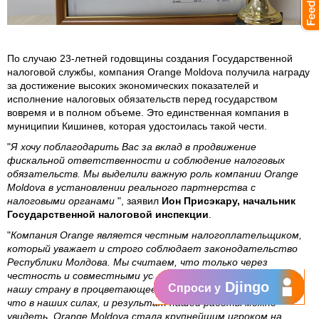
По случаю 23-летней годовщины создания Государственной
налоговой службы, компания Orange Moldova получила награду
за достижение высоких экономических показателей и
исполнение налоговых обязательств перед государством
вовремя и в полном объеме. Это единственная компания в
муниципии Кишинев, которая удостоилась такой чести.
"
Я хочу поблагодарить Вас за вклад в продвижение
фискальной ответственности и соблюдение налоговых
обязательств. Мы выделили важную роль компании Orange
Moldova в установлении реального партнерства с
налоговыми органами
", заявил
Ион Присэкару, начальник
Государственной налоговой инспекции
.
"
Компания Orange является честным налогоплательщиком,
который уважает и строго соблюдает законодательство
Республики Молдова. Мы считаем, что только через
честность и совместными усилиями мы можем превратить
Djingo
Спроси у
нашу страну в процветающее государство. Мы делаем все,
что в наших силах, и результат нашей работы можно
увидеть. Orange Moldova стала крупнейшим игроком на