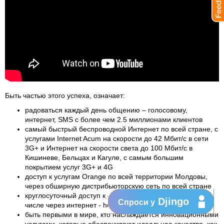
Быть частью этого успеха, означает:
радоваться каждый день общению – голосовому,
интернет, SMS с более чем 2.5 миллионами клиентов
самый быстрый беспроводной Интернет по всей стране, с
услугами
Internet Acum
на скорости до 42 Мбит/с в сети
3G+ и Интернет на скорости света до 100 Мбит/с в
Кишиневе, Бельцах и Кагуле, с самым большим
покрытием услуг 3G+ и 4G
доступ к услугам Orange по всей территории Молдовы,
через обширную дистрибьюторскую сеть по всей стране
круглосуточный доступ к обслуживанию клиентов, в том
Djingo
Спроси у
числе через интернет -
help.orange.md
быть первыми в мире, кто наслаждается инновационными
услугами, которые обеспечивают идеальное качество, как