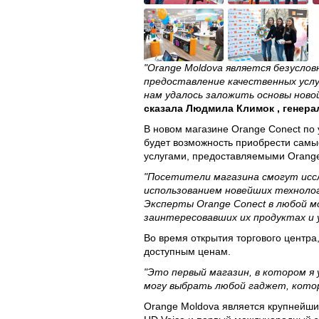
"Orange Moldova является безусло
предоставление качественных усл
нам удалось заложить основы ново
сказала Людмила Климок , генера
В новом магазине Orange Conect по 
будет возможность приобрести самые
услугами, предоставляемыми Orang
"Посетители магазина смогут исс
использованием новейших технолог
Эксперты Orange Conect в любой 
заинтересовавших их продуктах и у
Во время открытия торгового центра
доступным ценам.
"Это первый магазин, в котором я 
могу выбрать любой гаджет, котор
Orange Moldova является крупнейши