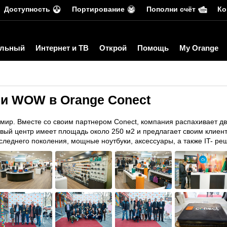
Доступность
Портирование
Пополни счёт
Ко
льный
Интернет и ТВ
Открой
Помощь
My Orange
ии WOW в Orange Conect
 мир. Вместе со своим партнером Conect, компания распахивает д
говый центр имеет площадь около 250 м2 и предлагает своим клие
леднего поколения, мощные ноутбуки, аксессуары, а также IT- ре