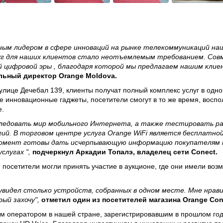
вным лидером в сфере инноваций на рынке телекоммуникаций на
уг для наших клиентов стало неотъемлемым требованием. Совм
й цифровой эры , благодаря которой мы предлагаем нашим кли
льный директор Orange Moldova.
улице Дечебал 139, клиенты получат полный комплекс услуг в одном
 инновационные гаджеты, посетители смогут в то же время, воспо
e.
ледовать мир мобильного Интернета, а также тестировать ра
ий. В торговом центре услуга Orange WiFi является бесплатной
момент готовы дать исчерпывающую информацию покупателям т
слугах ",
подчеркнул Аркадии Топалэ, владелец сети Conect.
, посетители могли принять участие в аукционе, где они имели во
увидел столько устройств, собранных в одном месте. Мне нрави
ый захочу",
отметил один из посетителей магазина Orange Con
м оператором в нашей стране, зарегистрировавшим в прошлом год