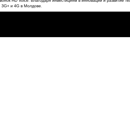
вонок HD Voice. Благодаря инвестициям в инновации и развитие т
 3G+ и 4G в Молдове.