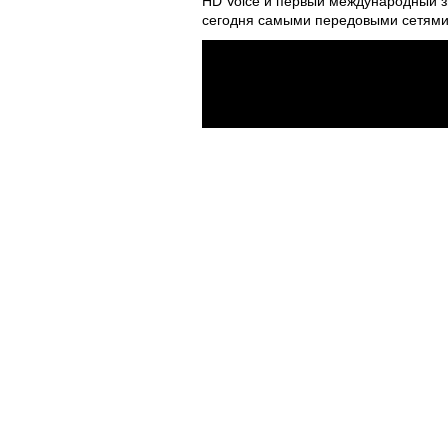
HD Voice и первый международный з
сегодня самыми передовыми сетями