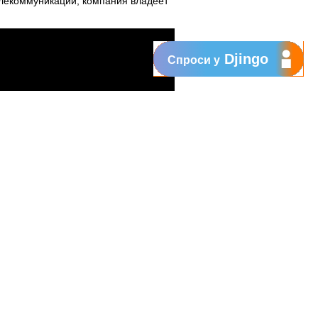
елекоммуникаций, компания владеет
Djingo
Спроси у