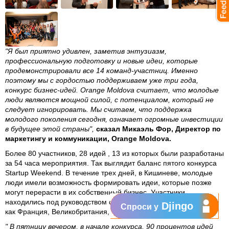
"Я был приятно удивлен, заметив энтузиазм,
профессиональную подготовку и новые идеи, которые
продемонстрировали все 14 команд-участниц. Именно
поэтому мы с гордостью поддерживаем уже три года,
конкурс бизнес-идей. Orange Moldova считает, что молодые
люди являются мощной силой, с потенциалом, который не
следует игнорировать. Мы считаем, что поддержка
молодого поколения сегодня, означает огромные инвестиции
в будущее этой страны",
сказал Микаэль Фор, Директор по
маркетингу и коммуникации, Orange Moldova.
Более 80 участников, 28 идей , 13 из которых были разработаны
за 54 часа мероприятия. Так выглядит баланс пятого конкурса
Startup Weekend. В течение трех дней, в Кишиневе, молодые
люди имели возможность формировать идеи, которые позже
могут перерасти в их собственный бизнес. Участники
находились под руководством специалистов из 7 стран, таких
Djingo
Спроси у
как Франция, Великобритания, Чехия, США и др.
" В пятницу вечером, в начале конкурса, 90 процентов идей