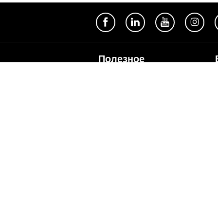
Полезное
Об Orange Moldova
ISO
Код этики
Карьера
Магазины
Мобильный магазин Orange
Мобильная Подпись