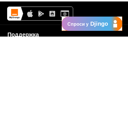
Djingo
Спроси у
Поддержка
My Orange
Помощь
New
Orange Chat
Orange Service
Образцы заявлений
Как подать жалобу
Защититесь от
мошенничества
Заявить о нарушении