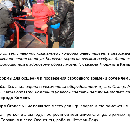
но ответственной компанией , которая инвестирует в регионал
рждает этот статус. Конечно, играя на свежем воздухе, дети
приобщаться к здоровому образу жизни ",
сказала Людмила Клим
формы для общения и проведения свободного времени более чем д
адка была оснащена современным оборудованием и, что Orange 
. Таким образом, компании удалось сделать детям не только пр
города Комрат.
аря Orange у них появится место для игр, спорта и это поможет им 
я третьей в этом году, построенной компанией Orange, в рамках пр
е Тараклия и селе Оланешты, района Штефан-Водэ.