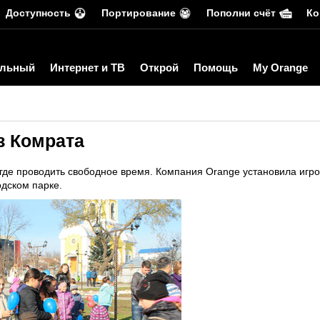
Доступность
Портирование
Пополни счёт
Ко
льный
Интернет и ТВ
Открой
Помощь
My Orange
з Комрата
ь где проводить свободное время. Компания Orange установила иг
дском парке.