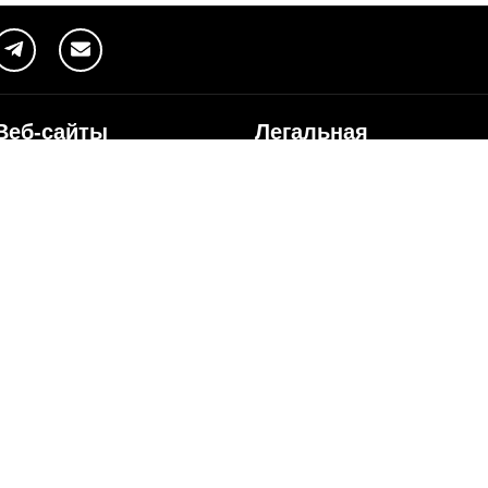
Веб-сайты
Легальная
информация
my.orange.md
Договорные условия
Онлайн магазин
Необходимые документы
cybersecurity.orange.md
Условия использования
systems.orange.md
интернет-магазина
csr.orange.md
Условия приобретения
устройств
fundatia.orange.md
Личные данные
digitalcenter.orange.md
Параметры качества
service.orange.md
Взаимоподключение и доступ
Страница поставщика