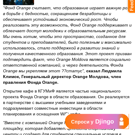
"Фонд Orange считает, что образование играет важную роль
в борьбе с бедностью, сокращением безработицы и
обеспечивает устойчивый экономический рост. Чтобы
реализовать эту возможность, Фонд Orange поддерживает и
облегчает доступ молодежи к образовательным ресурсам.
Мы очень хотим, чтобы это пространство, созданное для
студентов и преподавателей, было полезным и максимально
использовалось, стало поддержкой в развитии знаний и
получения качественного образования. Этот проект призван
подтвердить факт, что Orange Moldova является социально
ответственной компанией, и через деятельность Фонда
Orange мы укрепляем этот ??статус",
сказал Людмила
Климок, Генеральный директор Orange Молдова, член
правления Фонда Orange.
Открытие кафе в КГУМиФ является частью национального
проекта Фонда Orange в области образования. Он реализуется
в партнерстве с высшими учебными заведениями и
подразумевает совместные инвестиции в области
планирования и оснащения WiFi-кафе.
Djingo
Спроси у
"Вместе с компанией Orange Moldova мы открываем эту
площадку, которая добавляет ценность спортивному
центру и создает для студентов специальные условия в