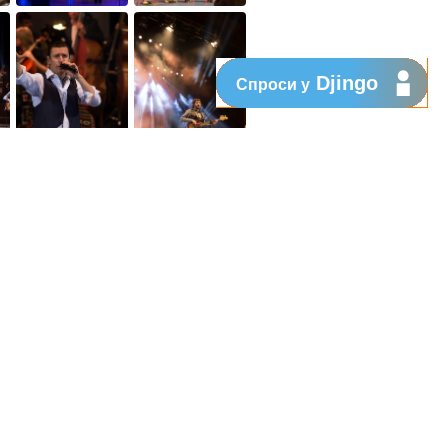
Djingo
Спроси у