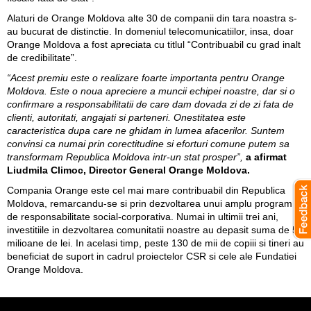
Alaturi de Orange Moldova alte 30 de companii din tara noastra s-
au bucurat de distinctie. In domeniul telecomunicatiilor, insa, doar
Orange Moldova a fost apreciata cu titlul “Contribuabil cu grad inalt
de credibilitate”.
“Acest premiu este o realizare foarte importanta pentru Orange
Moldova. Este o noua apreciere a muncii echipei noastre, dar si o
confirmare a responsabilitatii de care dam dovada zi de zi fata de
clienti, autoritati, angajati si parteneri. Onestitatea este
caracteristica dupa care ne ghidam in lumea afacerilor. Suntem
convinsi ca numai prin corectitudine si eforturi comune putem sa
transformam Republica Moldova intr-un stat prosper”,
a afirmat
Liudmila Climoc, Director General Orange Moldova.
Compania Orange este cel mai mare contribuabil din Republica
Moldova, remarcandu-se si prin dezvoltarea unui amplu program
de responsabilitate social-corporativa. Numai in ultimii trei ani,
investitiile in dezvoltarea comunitatii noastre au depasit suma de 50
milioane de lei. In acelasi timp, peste 130 de mii de copiii si tineri au
beneficiat de suport in cadrul proiectelor CSR si cele ale Fundatiei
Orange Moldova.