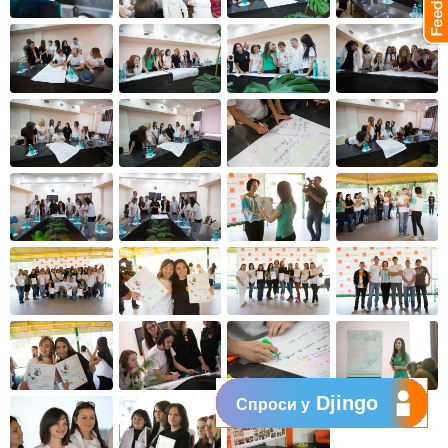
Djingo
Спроси у