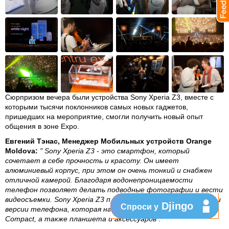
Сюрпризом вечера были устройства Sony Xperia Z3, вместе с
которыми тысячи поклонников самых новых гаджетов,
пришедших на мероприятие, смогли получить новый опыт
общения в зоне Expo.
Евгений Тэнас, Менеджер Мобильных устройств Orange
Moldova:
" Sony Xperia Z3 - это смартфон, который
сочетает в себе прочность и красоту. Он имеет
алюминиевый корпус, при этом он очень тонкий и снабжен
отличной камерой. Благодаря водонепроницаемости
телефон позволяет делать подводные фотографии и вести
видеосъемки. Sony Xperia Z3 приходит в сопровождении мини
Djingo
Спроси у
версии телефона, которая называется Sony Xperia Z3
Compact, а также планшета и аксессуаров".