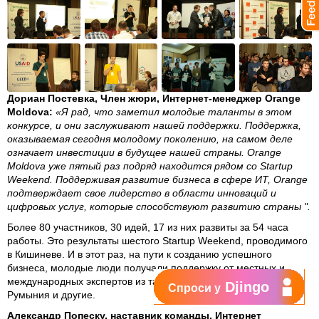
Дориан Постевка, Член жюри, Интернет-менеджер Orange
Moldova:
«Я рад, что заметил молодые таланты в этом
конкурсе, и они заслуживают нашей поддержки. Поддержка,
оказываемая сегодня молодому поколению, на самом деле
означает инвестиции в будущее нашей страны. Orange
Moldova уже пятый раз подряд находится рядом со Startup
Weekend. Поддерживая развитие бизнеса в сфере ИТ, Orange
подтверждает свое лидерство в области инноваций и
цифровых услуг, которые способствуют развитию страны ".
Более 80 участников, 30 идей, 17 из них развиты за 54 часа
работы. Это результаты шестого Startup Weekend, проводимого
в Кишиневе. И в этот раз, на пути к созданию успешного
бизнеса, молодые люди получали поддержку от местных и
международных экспертов из таких стран, как Эстония, США,
Djingo
Спроси у
Румыния и другие.
Александр Попеску, наставник команды, Интернет