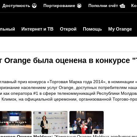
Доступность
Портирование
Пополни счёт
Ко
льный
Интернет и ТВ
Открой
Помощь
My Orange
 Orange была оценена в конкурсе 
главный приз конкурса «Торговая Марка года 2014», в номинации
 признание населением услуг Orange, доступных потребителям наш
ии как оператора #1 в сфере телекоммуникаций Республики Молдо
е Климок, на официальной церемонии, организованной Торгово-п
ректор Orange Moldova:
"Компания Orange Moldova гордится т