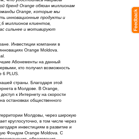
ой бренд Orange обязан миллионам
команды Orange, которые мы
ать инновационные продукты и
2,6 миллионов клиентов,
нас сильнее и мотивируют
ране. Инвестиции компании в
 инновациях Orange Moldova.
al.
лучшие Абонементы на данный
 первыми, кто получил возможность
e 6 PLUS.
нашей страны. Благодаря этой
ернета в Молдове. В Orange,
доступ к Интернету на скорости
, на остановках общественного
 территории Молдовы, через широкую
ет круглосуточно, в том числе через
лагодаря инвестициям в развитие и
мую Фондом Orange Moldova. С
авоохранения, образования,