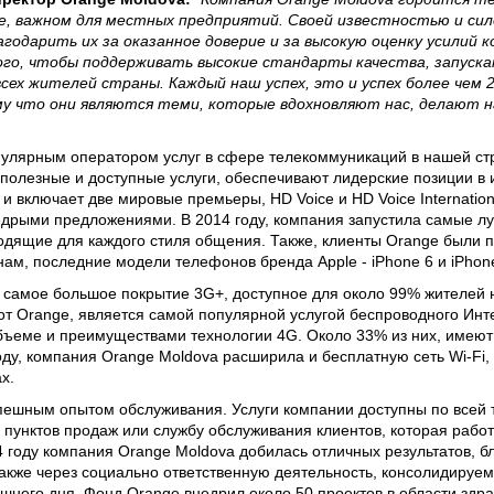
е, важном для местных предприятий. Своей известностью и сил
годарить их за оказанное доверие и за высокую оценку усилий 
ого, чтобы поддерживать высокие стандарты качества, запуск
всех жителей страны. Каждый наш успех, это и успех более чем 
му что они являются теми, которые вдохновляют нас, делают 
улярным оператором услуг в сфере телекоммуникаций в нашей ст
полезные и доступные услуги, обеспечивают лидерские позиции в
 включает две мировые премьеры, HD Voice и HD Voice Internation
едрыми предложениями. В 2014 году, компания запустила самые 
подходящие для каждого стиля общения. Также, клиенты Orange были
ам, последние модели телефонов бренда Apple - iPhone 6 и iPhon
 самое большое покрытие 3G+, доступное для около 99% жителей 
G от Orange, является самой популярной услугой беспроводного Инт
бъеме и преимуществами технологии 4G. Около 33% из них, имеют 
году, компания Orange Moldova расширила и бесплатную сеть Wi-Fi
х.
пешным опытом обслуживания. Услуги компании доступны по всей
пунктов продаж или службу обслуживания клиентов, которая работа
14 году компания Orange Moldova добилась отличных результатов, б
также через социально ответственную деятельность, консолидируе
шнего дня, Фонд Orange внедрил около 50 проектов в области здр