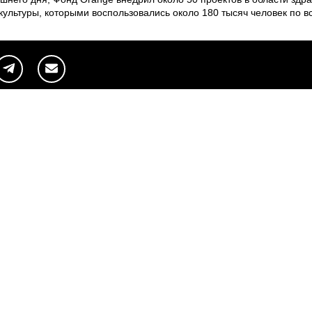
ультуры, которыми воспользовались около 180 тысяч человек по вс
Веб-сайты
Легальная
информация
my.orange.md
Договорные условия
Онлайн магазин
Необходимые документы
cybersecurity.orange.md
Условия использования
systems.orange.md
интернет-магазина
csr.orange.md
Условия приобретения
устройств
fundatia.orange.md
Личные данные
digitalcenter.orange.md
Параметры качества
service.orange.md