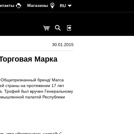
нтакты
Магазины
RU
30.01.2015
"Торговая Марка
 «Общепризнанный бренд/ Marca
ей страны на протяжении 17 лет.
ва. Трофей был вручен Генеральному
ромышленной палатой Республики
ем, что удостоилась награды"