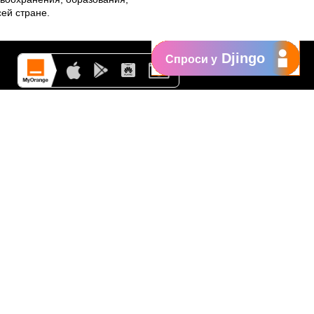
ей стране.
Djingo
Спроси у
Поддержка
My Orange
Помощь
New
Orange Chat
Orange Service
Образцы заявлений
Как подать жалобу
Защититесь от
мошенничества
Заявить о нарушении