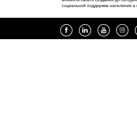
социальной поддержки населения и к
Полезное
Об Orange Moldova
ISO
Код этики
Карьера
Магазины
Мобильный магазин Orange
Мобильная Подпись