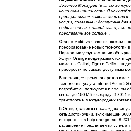
Золотой Меркурий "в этом конкурс
клиентам нашей сети. Я хочу побла
предпринимаем каждый день для т
услуги, полезные и доступные для 
подключенных к нашей сети, пото
предлагать все больше ".
Orange Moldova является самым поп
преобразование новых технологий в 
Портфолио услуг компании обширно и
Услуги Orange поддерживаются и щ
момент - Colibri, Tigru и Delfin – 
приобрести по самым доступным цен
В настоящее время, оператор имеет
технологии, услуга Internet Acum 3
потребители пользуются в полном о
света, до 150 МБ в секунду. В 2014 
транспорта и междугородних вокзала
В Orange, клиенты наслаждаются ус
сеть дистрибуции, включающей 3600 
интернет – на help.orange.md. В 20
расширение предлагаемых услуг, а 
момента своего создания до сегодня