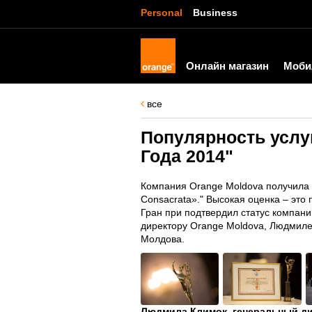
Personal
Business
Онлайн магазин
Моби
все
Популярность услуг
Года 2014"
Компания Orange Moldova получила 
Consacrata»." Высокая оценка – это
Гран при подтвердил статус компан
директору Orange Moldova, Людмил
Молдова.
Людмила Климок, генеральный ди