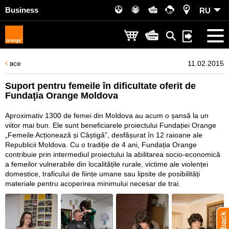
Business
RU
все
11.02.2015
Suport pentru femeile în dificultate oferit de
Fundaţia Orange Moldova
Aproximativ 1300 de femei din Moldova au acum o șansă la un
viitor mai bun. Ele sunt beneficiarele proiectului Fundației Orange
„Femeile Acționează și Câștigă”, desfășurat în 12 raioane ale
Republicii Moldova. Cu o tradiție de 4 ani, Fundația Orange
contribuie prin intermediul proiectului la abilitarea socio-economică
a femeilor vulnerabile din localitățile rurale, victime ale violenței
domestice, traficului de ființe umane sau lipsite de posibilități
materiale pentru acoperirea minimului necesar de trai.