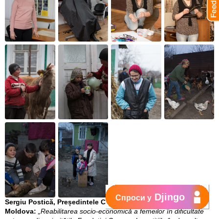
Djingo
Спроси у
Sergiu Postică, Președintele Consiliului Fundației Orange
Moldova:
„Reabilitarea socio-economică a femeilor în dificultate