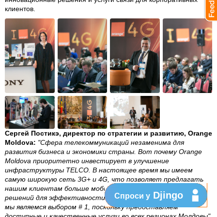
клиентов.
Сергей Постикэ, директор по стратегии и развитию, Orange
Moldova:
"Сфера телекоммуникаций незаменима для
развития бизнеса и экономики страны. Вот почему Orange
Moldova приоритетно инвестирует в улучшение
инфраструктуры TELCO. В настоящее время мы имеем
самую широкую сеть 3G+ и 4G, что позволяет предлагать
нашим клиентам больше мобильности и инновационных
Djingo
Спроси у
решений для эффективности бизнеса. Для бизнес-сектора
мы являемся выбором # 1, поскольку предоставляем
доступные и качественные услуги во всех регионах Молдовы".