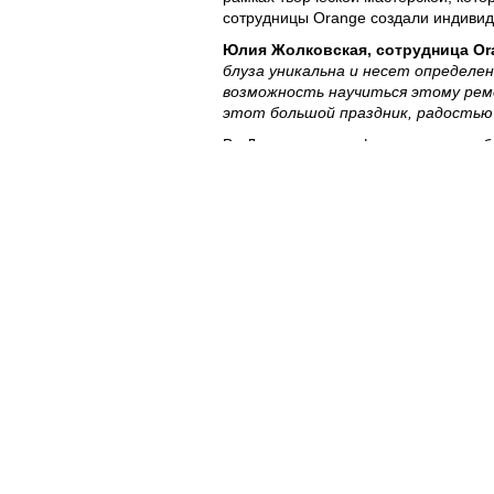
сотрудницы Orange создали индивид
Юлия Жолковская, сотрудница Or
блуза уникальна и несет определен
возможность научиться этому реме
этот большой праздник, радостью
В «День ии» атмосфера праздника б
хранителей исторических традиций
смартфонами от оператора мобильно
Orange Moldova является верным пр
граждан нашей страны имеют доступ
Полезное
Об Orange Moldova
ISO