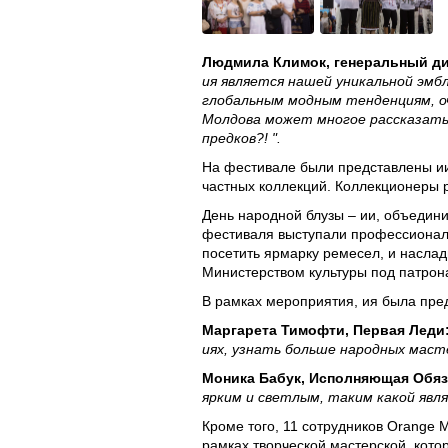
Людмила Климок, генеральный ди
ия является нашей уникальной эмб
глобальным модным тенденциям, оч
Молдова может многое рассказать
предков?! ".
На фестивале были представлены ии
частных коллекций. Коллекционеры 
День народной блузы – ии, объедини
фестиваля выступали профессиональ
посетить ярмарку ремесел, и насла
Министерством культуры под патрон
В рамках мероприятия, ия была предст
Маргарета Тимофти, Первая Леди
иях, узнать больше народных маст
Моника Бабук, Исполняющая Обяз
ярким и светлым, таким какой явл
Кроме того, 11 сотрудников Orange 
рамках творческой мастерской, кот