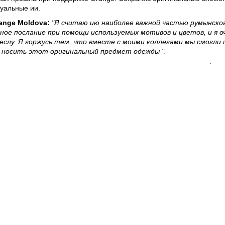
уальные ии.
ange Moldova:
"Я считаю ию наиболее важной частью румынско
ное послание при помощи используемых мотивов и цветов, и я оч
слу. Я горжусь тем, что вместе с моими коллегами мы смогли 
 носить этот оригинальный предмет одежды ".
ыла дополнена народными танцами и выступлениями многих фольк
 демонстрировали впечатляющие коллекции ий. Наиболее талантл
й связи и Интернета #1 в стране.
опагандистом местных культурных ценностей. Благодаря компании
 к различным культурным событиям и спектаклям.
Веб-сайты
Легальная
информация
my.orange.md
Договорные условия
Онлайн магазин