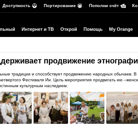
Доступность
Портирование
Пополни счёт
Ко
льный
Интернет и ТВ
Открой
Помощь
My Orange
ддерживает продвижение этнографи
ьные традиции и способствует продвижению народных обычаев. В к
етвертого Фестиваля Ии. Цель мероприятия продвигать ию –женску
истинным культурным наследием.