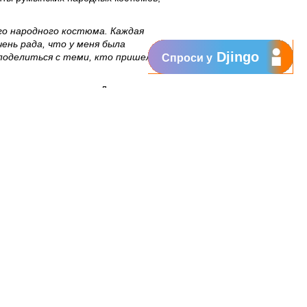
го народного костюма. Каждая
ень рада, что у меня была
Djingo
поделиться с теми, кто пришел на
Спроси у
лорных коллективов. Десятки
ивые мастера были награждены
 и Фонду Orange ежегодно тысячи
Поддержка
My Orange
Помощь