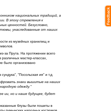
ронником национальных традиций, а
и. В эпоху стремления к
ных ценностей. Безусловно,
остюмы, унаследованные от наших
ости из музейных хранилищ и
имволов.
из-за Прута. На протяжении всего
в различных мастер-классах,
ие было организовано
сундука", "Посольская ия" и т.д.
шифровать знаки вышитые на наших
народную одежду."
е ии, но и наше будущее, будет
Показанные блузы были пошиты в
нты румынских народных костюмов,