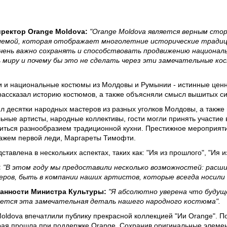
ректор Orange Moldova:
"Orange Moldova является верным сто
лемой, которая отображает многолетние исторические традици
ень важно сохранять и способствовать продвижению националь
 миру и почему бы это не сделать через эти замечательные к
 и национальные костюмы из Молдовы и Румынии - истинные ценн
рассказал историю костюмов, а также объясняли смысл вышитых с
л десятки народных мастеров из разных уголков Молдовы, а также 
ные артисты, народные коллективы, гости могли принять участие 
диться разнообразием традиционной кухни. Престижное мероприят
ажем первой леди, Маргареты Тимофти.
авлена в нескольких аспектах, таких как: "Ия из прошлого", "Ия из 
:
"В этом году мы предоставили несколько возможностей: рас
еров, быть в компании наших артистов, которые всегда носили 
анности Министра Культуры:
"Я абсолютно уверена что будуще
яется эта замечательная деталь нашего народного костюма".
Moldova впечатлили публику прекрасной коллекцией "Ии Orange". 
орая прошла при поддержке Orange. Сохранив оригинальные элеме