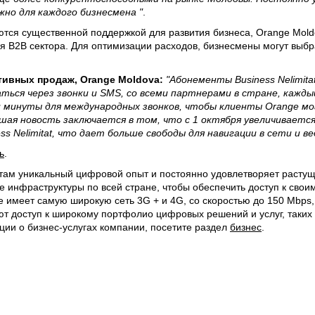
жно для каждого бизнесмена "
.
тся существенной поддержкой для развития бизнеса, Orange Mold
я B2B сектора. Для оптимизации расходов, бизнесмены могут выб
тивных продаж, Orange Moldova:
"Абонементы Business Nelimit
ься через звонки и SMS, со всеми партнерами в стране, каждый
и минуты для международных звонков, чтобы клиенты Orange мо
ая новость заключается в том, что с 1 октября увеличиваетс
s Nelimitat, что дает больше свободы для навигации в сети и ве
ь
.
там уникальный цифровой опыт и постоянно удовлетворяет растущ
е инфраструктуры по всей стране, чтобы обеспечить доступ к свои
 имеет самую широкую сеть 3G + и 4G, со скоростью до 150 Mbps
 доступ к широкому портфолио цифровых решений и услуг, таких ка
ции о бизнес-услугах компании, посетите раздел
бизнес
.