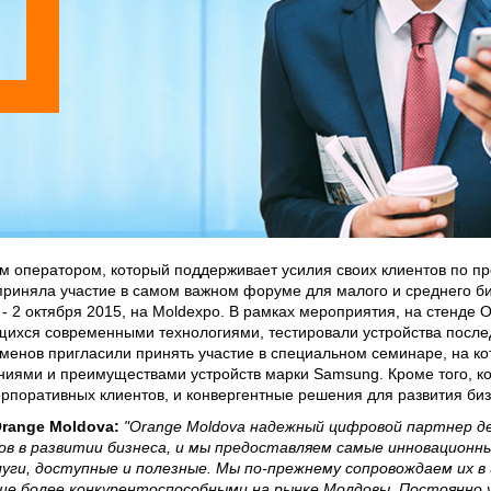
 оператором, который поддерживает усилия своих клиентов по пр
приняла участие в самом важном форуме для малого и среднего би
- 2 октября 2015, на Moldexpo. В рамках мероприятия, на стенде 
щихся современными технологиями, тестировали устройства после
енов пригласили принять участие в специальном семинаре, на ко
ниями и преимуществами устройств марки Samsung. Кроме того, к
орпоративных клиентов, и конвергентные решения для развития биз
range Moldova:
"Orange Moldova надежный цифровой партнер д
ов в развитии бизнеса, и мы предоставляем самые инновационн
уги, доступные и полезные. Мы по-прежнему сопровождаем их в
е более конкурентоспособными на рынке Молдовы. Постоянно 