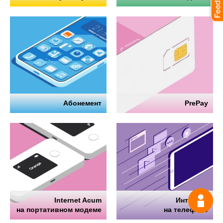
Абонемент
PrePay
Internet Acum
Интернет
Спрос
на портативном модеме
на телефоне