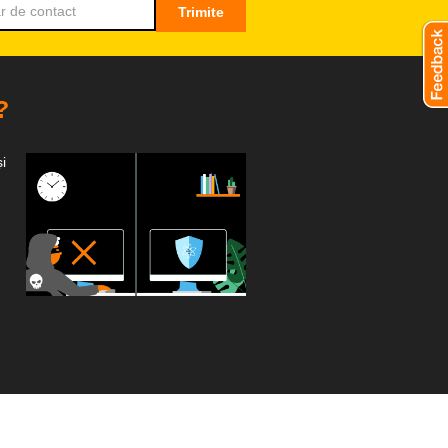
Trimite
?
i