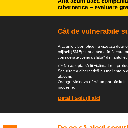
Află acum dacă compania t
cibernetice – evaluare gra
Cât de vulnerabile s
Atacurile cibernetice nu vizează doar co
mijlocii (SME) sunt atacate în fiecare a
considerate „veriga slabă” din lanțul e
👉 Nu aștepta să fii victima lor – prote
Securitatea cibernetică nu mai este o o
afacerii.
Orange Moldova oferă un portofoliu inte
moderne.
Detalii Soluții aici
De ce să alegi securi