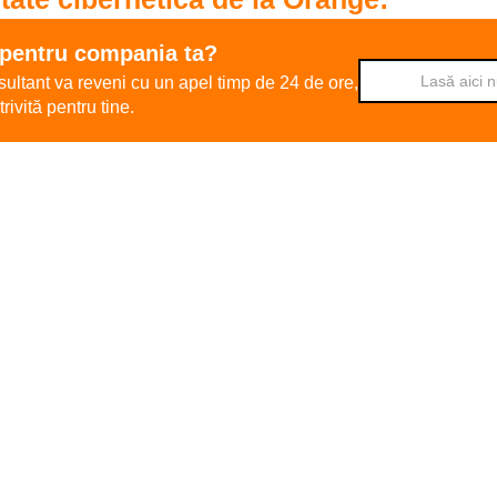
 pentru compania ta?
cală
ultant va reveni cu un apel timp de 24 de ore,
esioniști
în securitate,
rivită pentru tine.
atforme de servicii
tehnologici de top
 angajați dedicați clienților
iilor din Moldova
i și parteneriate