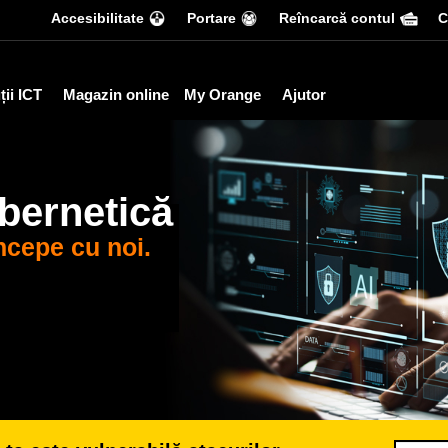
Accesibilitate
Portare
Reîncarcă contul
С
ții ICT
Magazin online
My Orange
Ajutor
ibernetică
ncepe cu noi.