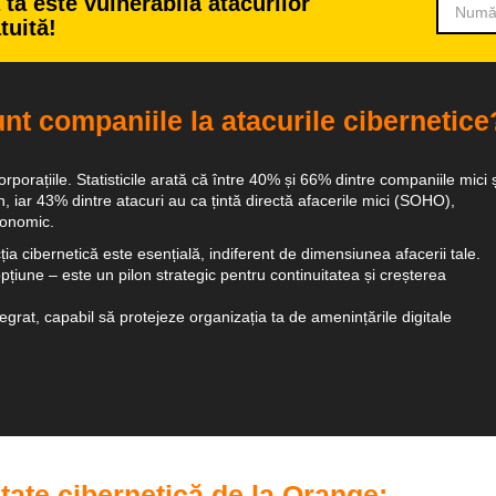
a este vulnerabilă atacurilor
tuită!
unt companiile la atacurile cibernetice
rporațiile. Statisticile arată că între 40% și 66% dintre companiile mici ș
n, iar 43% dintre atacuri au ca țintă directă afacerile mici (SOHO),
conomic.
cția cibernetică este esențială, indiferent de dimensiunea afacerii tale.
pțiune – este un pilon strategic pentru continuitatea și creșterea
grat, capabil să protejeze organizația ta de amenințările digitale
tate cibernetică de la Orange: