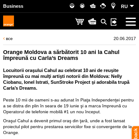
Business
RU
все
20.06.2017
Orange Moldova a sărbătorit 10 ani la Cahul
împreună cu Carla’s Dreams
Locuitorii oraşului Cahul au celebrat 10 ani de reuşite
împreună cu mai mulţi artişti notorii din Moldova: Nelly
Ciobanu, Ionel Istrati, SunStroke Project şi adorabila trupă
Carla’s Dreams.
Peste 10 mii de oameni s-au adunat în Piaţa Independenţei pentru
a se distra din plin în seara de 19 iunie şi a marca împreună cu
Operatorul de telefonie mobilă #1
un nou început.
Oraşul Cahul a devenit primul oraş din ţară, unde a fost lansat
proiectul pilot pentru prestarea serviciilor fixe si convergente de la
Orange.