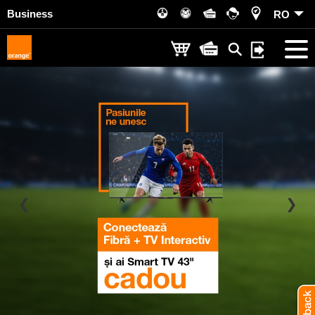
Business
RO
❮
❯