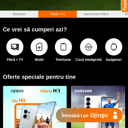
Reduceri
Fibră + TV
Internet prin Fibră
W
Ce vrei să cumperi azi?
Fibră + TV
Mobil
Telefoane
Casă inteligentă
Gadgeturi
Oferte speciale pentru tine
Djingo
Întreabă-l pe