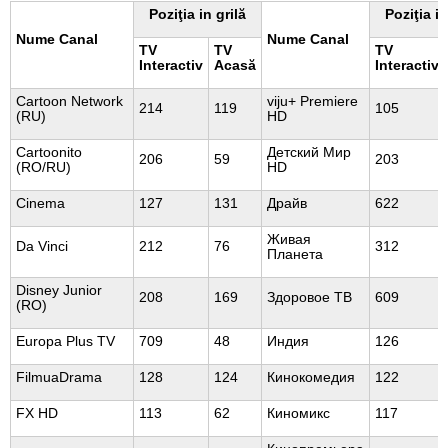
Poziţia in grilă
Poziţia in
Nume Canal
Nume Canal
TV
TV
TV
Interactiv
Acasă
Interactiv
Cartoon Network
viju+ Premiere
214
119
105
(RU)
HD
Cartoonito
Детский Мир
206
59
203
(RO/RU)
HD
Cinema
127
131
Драйв
622
Живая
Da Vinci
212
76
312
Планета
Disney Junior
208
169
Здоровое ТВ
609
(RO)
Europa Plus TV
709
48
Индия
126
FilmuaDrama
128
124
Кинокомедия
122
FX HD
113
62
Киномикс
117