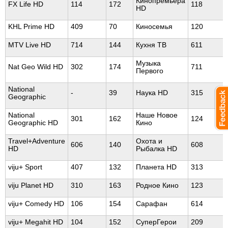
Кинопремьера
FX Life HD
114
172
118
HD
KHL Prime HD
409
70
Киносемья
120
MTV Live HD
714
144
Кухня ТВ
611
Музыка
Nat Geo Wild HD
302
174
711
Первого
National
-
39
Наука HD
315
Geographic
National
Наше Новое
301
162
124
Geographic HD
Кино
Travel+Adventure
Охота и
606
140
608
HD
Рыбалка HD
viju+ Sport
407
132
Планета HD
313
viju Planet HD
310
163
Родное Кино
123
viju+ Comedy HD
106
154
Сарафан
614
viju+ Megahit HD
104
152
СуперГерои
209