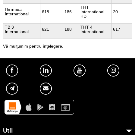
ТНТ
Пятница
618
186
International
20
International
HD
ТВ 3
ТНТ 4
621
188
617
International
International
Vă mulţumim pentru înţelegere.
Util