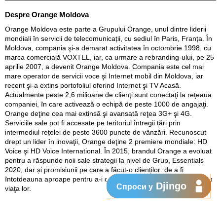
Despre Orange Moldova
Orange Moldova este parte a Grupului Orange, unul dintre liderii
mondiali în servicii de telecomunicații, cu sediul în Paris, Franța. În
Moldova, compania şi-a demarat activitatea în octombrie 1998, cu
marca comercială VOXTEL, iar, ca urmare a rebranding-ului, pe 25
aprilie 2007, a devenit Orange Moldova. Compania este cel mai
mare operator de servicii voce şi Internet mobil din Moldova, iar
recent şi-a extins portofoliul oferind Internet şi TV Acasă.
Actualmente peste 2,6 milioane de clienţi sunt conectaţi la reţeaua
companiei, în care activează o echipă de peste 1000 de angajaţi.
Orange deţine cea mai extinsă şi avansată reţea 3G+ şi 4G.
Serviciile sale pot fi accesate pe teritoriul întregii țări prin
intermediul rețelei de peste 3600 puncte de vânzări. Recunoscut
drept un lider în inovaţii, Orange deţine 2 premiere mondiale: HD
Voice şi HD Voice International. În 2015, brandul Orange a evoluat
pentru a răspunde noii sale strategii la nivel de Grup, Essentials
2020, dar și promisiunii pe care a făcut-o clienților: de a fi
întotdeauna aproape pentru a-i conecta la ceea ce este esenţial în
Djingo
Спроси у
viaţa lor.