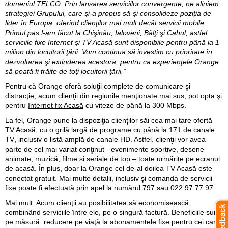
domeniul TELCO. Prin lansarea serviciilor convergente, ne aliniem
strategiei Grupului, care şi-a propus să-şi consolideze poziția de
lider în Europa, oferind clienţilor mai mult decât servicii mobile.
Primul pas l-am făcut la Chişinău, Ialoveni, Bălţi şi Cahul, astfel
serviciile fixe Internet şi TV Acasă sunt disponibile pentru până la 1
milion din locuitorii ţării. Vom continua să investim cu prioritate în
dezvoltarea şi extinderea acestora, pentru ca experienţele Orange
să poată fi trăite de toţi locuitorii ţării.”
Pentru că Orange oferă soluţii complete de comunicare şi
distracţie, acum clienţii din regiunile menţionate mai sus, pot opta şi
pentru
Internet fix Acasă
cu viteze de până la 300 Mbps.
La fel, Orange pune la dispoziţia clienţilor săi cea mai tare ofertă
TV Acasă, cu o grilă largă de programe cu până la
171 de canale
TV
, inclusiv o listă amplă de canale HD. Astfel, clienţii vor avea
parte de cel mai variat conţinut - evenimente sportive, desene
animate, muzică, filme și seriale de top – toate urmărite pe ecranul
de acasă. În plus, doar la Orange cel de-al doilea TV Acasă este
conectat gratuit. Mai multe detalii, inclusiv şi comanda de servicii
fixe poate fi efectuată prin apel la numărul 797 sau 022 97 77 97.
Mai mult. Acum clienţii au posibilitatea să economisească,
combinând serviciile între ele, pe o singură factură. Beneficiile sunt
pe măsură: reducere pe viaţă la abonamentele fixe pentru cei care