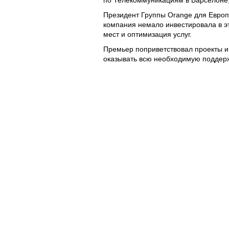
по Телекоммуникациям в Барселоне,
Президент Группы Orange для Европ
компания немало инвестировала в это
мест и оптимизация услуг.
Премьер поприветствовал проекты и
оказывать всю необходимую поддерж
«Новые проекты и инвестиции имеют
благоприятные условия», сказал Вла
Премьер отметил, что на стадии по
при поддержке Всемирного Банка. Вл
том числе и в сфере телекоммуника
«Область телекоммуникаций очень ч
необходимую поддержку для ее разв
специалисты и мы можем оказывать 
Западом в этой сфере», - подчеркну