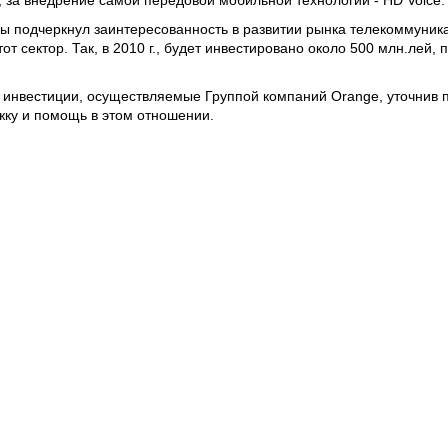
 за внедрение самой передовой мобильной технологии - HD Voice.
ы подчеркнул заинтересованность в развитии рынка телекоммуника
т сектор. Так, в 2010 г., будет инвестировано около 500 млн.лей,
 инвестиции, осуществляемые Группой компаний Orange, уточнив п
ку и помощь в этом отношении.
 для нас приоритетное и жизненно важное значение, поэтому мы с
д Филат.
дготовки находится обширный проект в области информационных те
ад Филат подчеркнул, что будет настаивать на процессе либерали
ций.
увствительная, но определенно влияющая на экономические проц
ития. Инфраструктура телекоммуникаций находится на хорошем у
качественные услуги. Молдова может стать стратегической платфо
л Влад Филат.