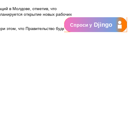
ций в Молдове, отметив, что
 планируется открытие новых рабочих
Djingo
Спроси у
ри этом, что Правительство будет
оздаем для этих целей
хнологий, который будет внедряться
зации национальной экономики, в
ессы, и мы предоставим
ровне, у нас хорошие молодые
рмой, мостом между Востоком и