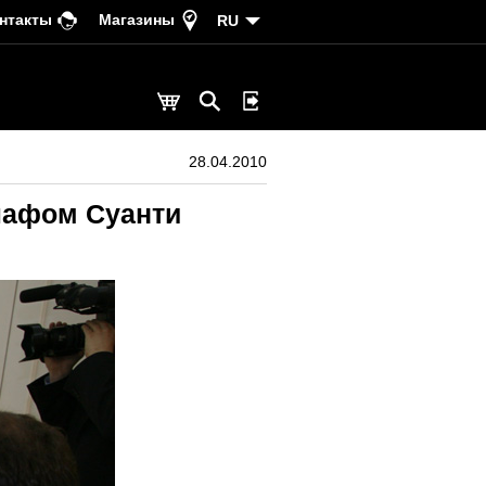
нтакты
Магазины
RU
28.04.2010
лафом Суанти