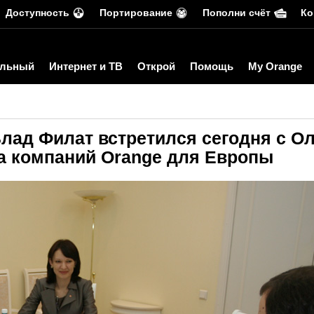
Доступность
Портирование
Пополни счёт
Ко
льный
Интернет и ТВ
Открой
Помощь
My Orange
лад Филат встретился сегодня с О
а компаний Orange для Европы