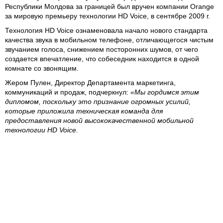
Республики Молдова за границей был вручен компании Orange
за мировую премьеру технологии HD Voice, в сентябре 2009 г.
Технология HD Voice ознаменовала начало нового стандарта
качества звука в мобильном телефоне, отличающегося чистым
звучанием голоса, снижением посторонних шумов, от чего
создается впечатление, что собеседник находится в одной
комнате со звонящим.
Жером Пулен, Директор Департамента маркетинга,
коммуникаций и продаж, подчеркнул:
«Мы гордимся этим
дипломом, поскольку это признание огромных усилий,
которые приложила техническая команда для
предоставления новой высококачественной мобильной
технологии HD Voice.
Факт запуска этой услуги в Молдове как мировой премьеры
известен по всему свету. Об этом событии писали такие
издания как Forbes, New York Times и Herald Tribune. Более
того, это событие было признано самым большим
технологическим прогрессом на Mobile World Congress 2010 в
Барселоне.
Эксперты из Молдовы по всему миру содействуют внедрению
этой технологии, которая сейчас применяется во всех чипсетах,