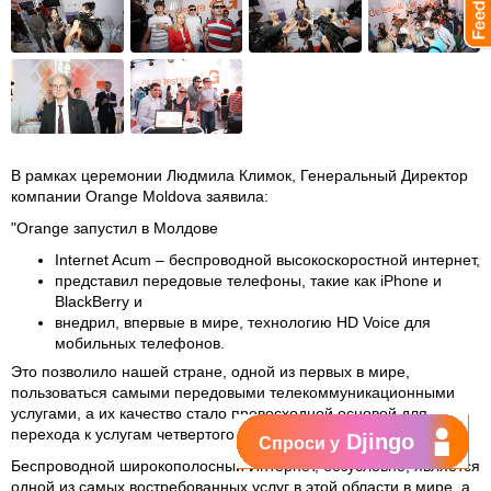
В рамках церемонии
Людмила Климок, Генеральный Директор
компании Orange Moldova заявила:
"Orange запустил в Молдове
Internet Acum – беспроводной высокоскоростной интернет,
представил передовые телефоны, такие как iPhone и
BlackBerry и
внедрил, впервые в мире, технологию HD Voice для
мобильных телефонов.
Это позволило нашей стране, одной из первых в мире,
пользоваться самыми передовыми телекоммуникационными
услугами, а их качество стало превосходной основой для
перехода к услугам четвертого поколения.
Djingo
Спроси у
Беспроводной широкополосный Интернет, безусловно, является
одной из самых востребованных услуг в этой области в мире, а