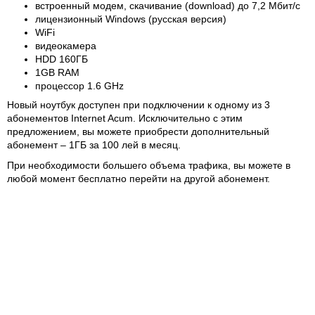
встроенный модем, скачивание (download) до 7,2 Мбит/с
лицензионный Windows (русская версия)
WiFi
видеокамера
HDD 160ГБ
1GB RAM
процессор 1.6 GHz
Новый ноутбук доступен при подключении к одному из 3
абонементов Internet Acum. Исключительно с этим
предложением, вы можете приобрести дополнительный
абонемент – 1ГБ за 100 лей в месяц.
При необходимости большего объема трафика, вы можете в
любой момент бесплатно перейти на другой абонемент.
С Internet Acum вы получаете мгновенный доступ к
высокоскоростному Интернету, более чем в 200 населенных
пунктах страны с покрытием 3G+, вне зависимости от того, где
вы подключаетесь – в парке, в машине, дома, в офисе или у
друзей. Всё что необходимо для доступа к Интернету – это
абонемент Internet Acum и подключенный к компьютеру 3G
модем.