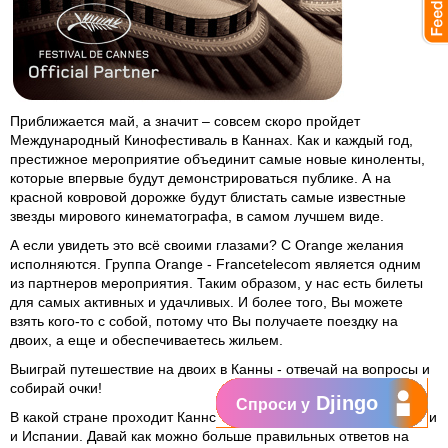
Приближается май, а значит – совсем скоро пройдет
Международный Кинофестиваль в Каннах. Как и каждый год,
престижное мероприятие объединит самые новые киноленты,
которые впервые будут демонстрироваться публике. А на
красной ковровой дорожке будут блистать самые известные
звезды мирового кинематографа, в самом лучшем виде.
А если увидеть это всё своими глазами? С Orange желания
исполняются. Группа Orange - Francetelecom является одним
из партнеров мероприятия. Таким образом, у нас есть билеты
для самых активных и удачливых. И более того, Вы можете
взять кого-то с собой, потому что Вы получаете поездку на
двоих, а еще и обеспечиваетесь жильем.
Выиграй путешествие на двоих в Канны - отвечай на вопросы и
собирай очки!
Djingo
Спроси у
В какой стране проходит Каннский Кинофестиваль? Во Франции
и Испании. Давай как можно больше правильных ответов на