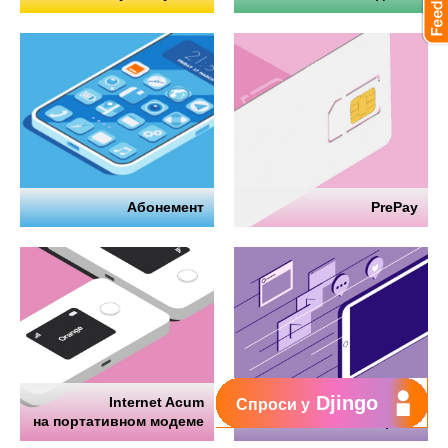
Абонемент
PrePay
Djingo
Internet Acum
Интернет
Спроси у
на портативном модеме
на телефоне